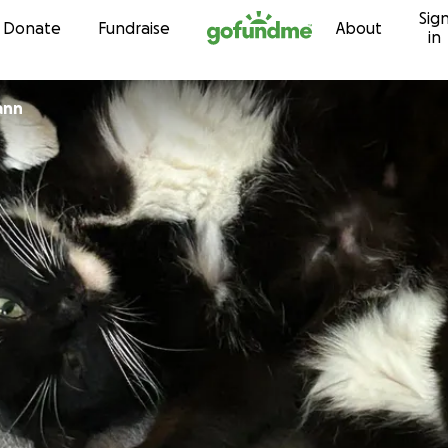
Sig
Skip to content
Donate
Fundraise
About
in
ann