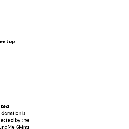
ee top
sted
 donation is
tected by the
undMe Giving