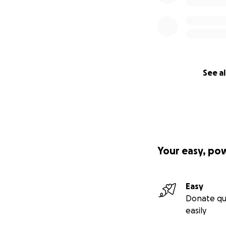
See al
Your easy, po
Easy
Donate qu
easily