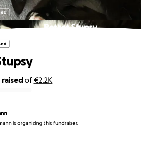
sed
Rettet Stupsy
sed
Stupsy
0
raised
of
€2.2K
ann
ann is organizing this fundraiser.