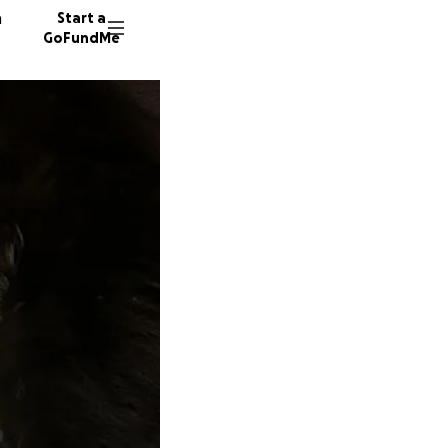
n
Start a
GoFundMe
18 dono