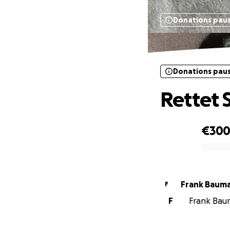
Donations pau
Donations pau
Rettet 
€30
0% complete
Frank Baum
F
F
Frank Baum