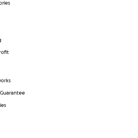
ories
g
ofit
orks
 Guarantee
ies