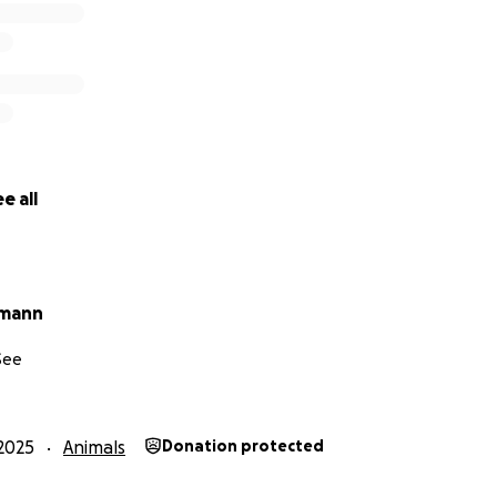
e all
umann
See
2025
Animals
Donation protected