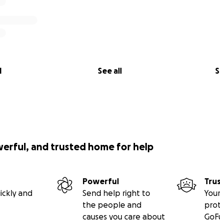
l
See all
S
werful, and trusted home for help
Powerful
Tru
ickly and
Send help right to
Your
the people and
pro
causes you care about
GoF