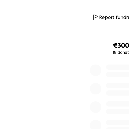
Report fundra
€30
18 donat
0% complete