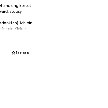
Behandlung kostet
 wird. Stupsy
enklich). Ich bin
für die Kleine
See top