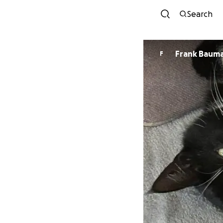
Search
Frank Baum
F