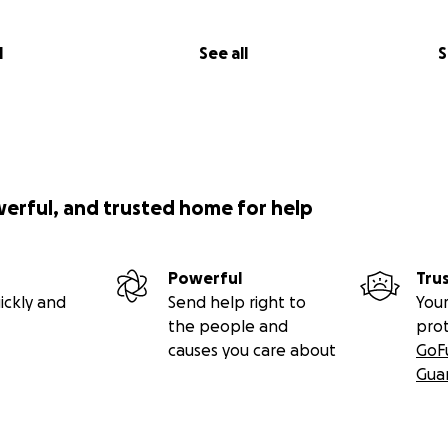
l
See all
S
werful, and trusted home for help
Powerful
Tru
ickly and
Send help right to
Your
the people and
pro
causes you care about
GoF
Gua