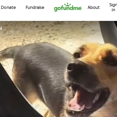
Sig
Skip to content
Donate
Fundraise
About
in
i