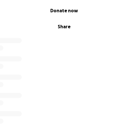
Donate now
Share