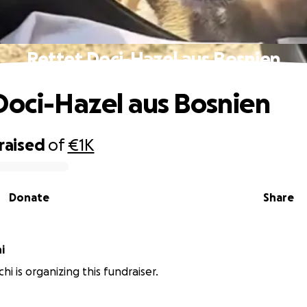
Rettet Doci-Hazel aus Bosnien
Doci-Hazel aus Bosnien
raised
of
€1K
Donate
Share
i
hi is organizing this fundraiser.