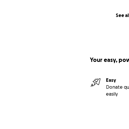
See al
Your easy, po
Easy
Donate qu
easily