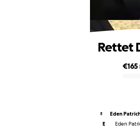
Rettet 
€165
0% complete
Eden Patrich
E
E
Eden Patric