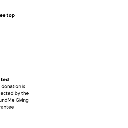
ee top
sted
 donation is
tected by the
undMe Giving
rantee