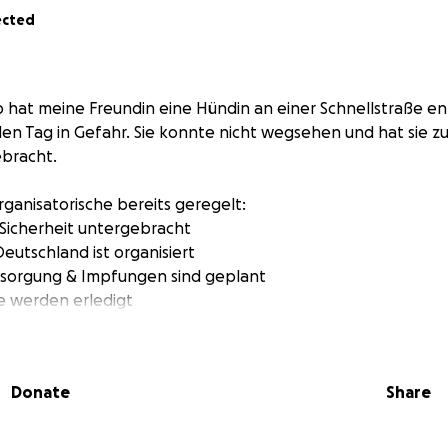
ected
 hat meine Freundin eine Hündin an einer Schnellstraße ent
en Tag in Gefahr. Sie konnte nicht wegsehen und hat sie zu
ebracht.
rganisatorische bereits geregelt:
n Sicherheit untergebracht
eutschland ist organisiert
ersorgung & Impfungen sind geplant
re werden erledigt
och die finanzielle Unterstützung, um alles umzusetzen. Wir
nsport, Tierarzt, Impfungen und Papiere zu decken.
Donate
Share
, dieser tapferen Hündin ein Leben fernab von Angst und A
e teilt die Aktion auch, wenn ihr könnt – danke von Herzen!