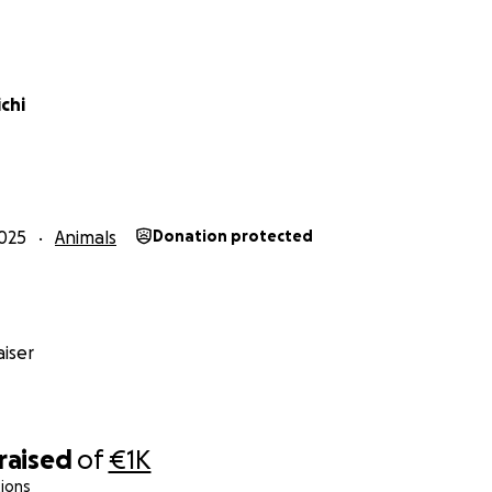
chi
025
Animals
Donation protected
iser
raised
of
€1K
ions