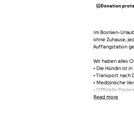
Donation prot
Im Bosnien-Urlaub
ohne Zuhause, jed
Auffangstation g
Wir haben alles O
• Die Hündin ist i
• Transport nach D
• Medizinische V
• Offizielle Papie
Read more
Jetzt fehlt nur n
angesetzt, um Tra
Jede Spende hilft
ermöglichen. Bitt