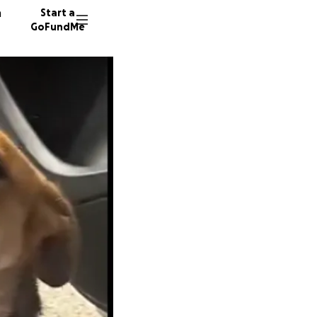
n
Start a
GoFundMe