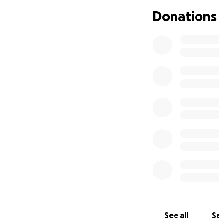
Donations
See all
Se