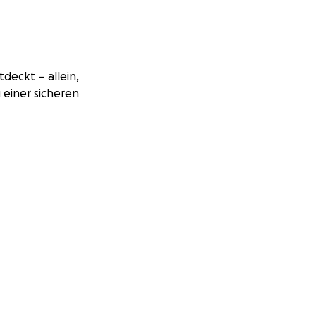
deckt – allein,
 einer sicheren
 haben 2.200 €
sphalt zu