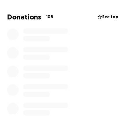
kranken Mann bis zu seinem Tod, arbeitete ihr
Leben lang hart und betreibt noch heute die
Donations
108
See top
Wohltätigkeitsorganisation “Essen für Bildung”, mit
der sie tausende von Spenden sammelt, um Kindern
aus sozialen Brennpunkten bessere
Zukunftschancen zu ermöglichen.
Ihr ganzes Leben lang hat sie sich für andere
aufgeopfert – mit Liebe, Fürsorge und
unermüdlichem Einsatz. Sie war immer die erste, die
geholfen hat, wenn jemand in Not war.
Doch jetzt steht Marta vor dem Nichts.
Ein skrupelloser Bauunternehmer hat all ihre
Ersparnisse – über 200.000 Euro – veruntreut. Ihr
Traum von einem eigenen, sicheren Zuhause im Alter
ist zerstört.