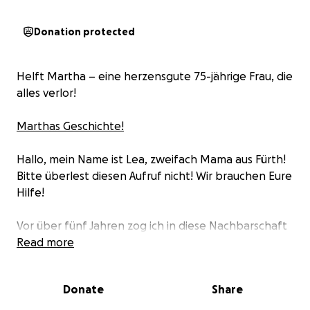
Donation protected
Helft Martha – eine herzensgute 75-jährige Frau, die
alles verlor!
Marthas Geschichte!
Hallo, mein Name ist Lea, zweifach Mama aus Fürth!
Bitte überlest diesen Aufruf nicht! Wir brauchen Eure
Hilfe!
Vor über fünf Jahren zog ich in diese Nachbarschaft
in Fürth und Martha nahm meine Familie und mich
Read more
mit offenen Armen auf. Sie kochte für uns, wenn mir
die Kräfte fehlten, und sorgte sich um das
Donate
Share
Wohlergehen der ganzen Nachbarschaft. Doch
Martha war nicht nur für uns da – sie pflegte ihren