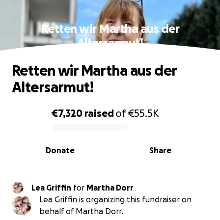
Retten wir Martha aus der
Altersarmut!
Retten wir Martha aus der
Altersarmut!
€7,320
raised
of
€55.5K
0% complete
Donate
Share
Lea Griffin
for
Martha Dorr
Lea Griffin is organizing this fundraiser on
behalf of Martha Dorr.