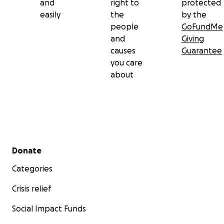
and
right to
protected
easily
the
by the
people
GoFundMe
and
Giving
causes
Guarantee
you care
about
Secondary menu
Donate
Categories
Crisis relief
Social Impact Funds