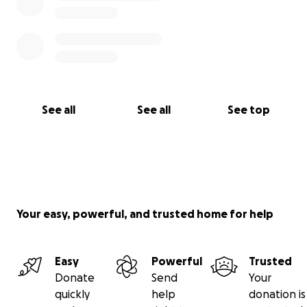
See all
See all
See top
Your easy, powerful, and trusted home for help
Easy
Powerful
Trusted
Donate
Send
Your
quickly
help
donation is