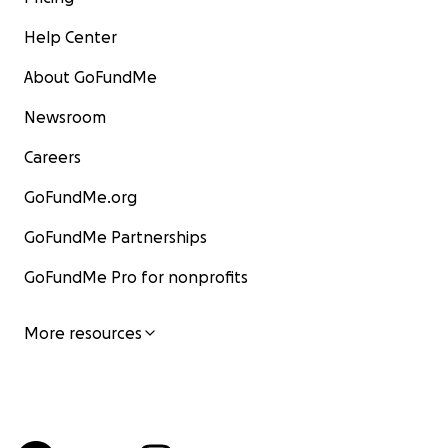
Help Center
About GoFundMe
Newsroom
Careers
GoFundMe.org
GoFundMe Partnerships
GoFundMe Pro for nonprofits
More resources