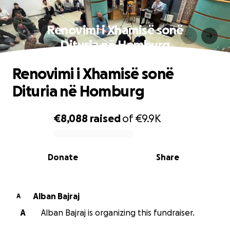
Renovimi i Xhamisë sonë
Dituria në Homburg
Renovimi i Xhamisë sonë
Dituria në Homburg
€8,088
raised
of
€9.9K
0% complete
Donate
Share
Alban Bajraj
A
A
Alban Bajraj is organizing this fundraiser.