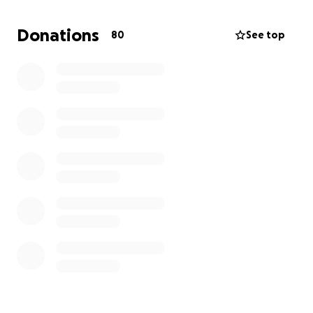
Thotë Allahu: “Kush është ai që i huazon Allahut një
Donations
80
See top
hua të mirë, e Ai t’ia shtojë atij shumëfish atë?” (El-
Bekare, 245)
Me respekt
Xhamia “Dituria” – Homburg
AMKS e.V.
—————————————————————
Friede, Barmherzigkeit und Segen Allahs seien mit
euch
Liebe Gläubige, unsere Moschee benötigt
finanzielle und materielle Unterstützung für
Renovierungsarbeiten, darunter:
• den Eingang der Moschee
• das Versetzen einiger Wände
• die Küche für Männer und Frauen
• das Streichen (Malen) des Gebäudes