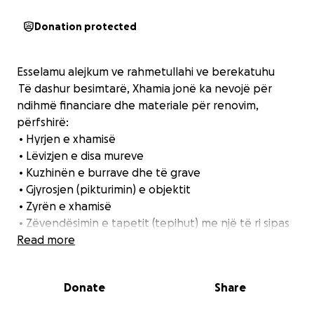
Donation protected
Esselamu alejkum ve rahmetullahi ve berekatuhu
Të dashur besimtarë, Xhamia jonë ka nevojë për
ndihmë financiare dhe materiale për renovim,
përfshirë:
• Hyrjen e xhamisë
• Lëvizjen e disa mureve
• Kuzhinën e burrave dhe të grave
• Gjyrosjen (pikturimin) e objektit
• Zyrën e xhamisë
• Zëvendësimin e tapetit (tepihut) me një të ri sipas
standardeve Brandschutz
Read more
Çdo kontribut është i vlefshëm për ta bërë
Donate
Share
shtëpinë e Zotit më të bukur, më të sigurt dhe më të
denjë për të gjithë.