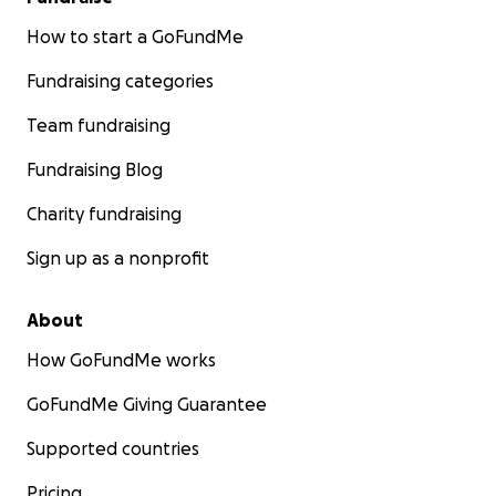
How to start a GoFundMe
Fundraising categories
Team fundraising
Fundraising Blog
Charity fundraising
Sign up as a nonprofit
About
How GoFundMe works
GoFundMe Giving Guarantee
Supported countries
Pricing