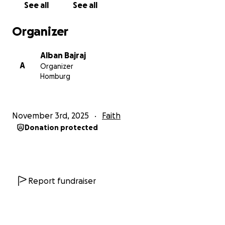
See all
See all
• das Büro der Moschee
• den Austausch des Teppichs gemäß den
Organizer
Brandschutzstandards
Alban Bajraj
Jeder Beitrag ist wertvoll, um das Haus Allahs
A
Organizer
schöner, sicherer und würdiger für alle zu machen.
Homburg
Allah, der Erhabene, sagt: „Wer ist es, der Allah ein
gutes Darlehen gibt, damit Er es ihm um ein
Vielfaches vermehrt?“ (Sure al-Baqara, Vers 245)
November 3rd, 2025
Faith
Donation protected
Mit Respekt
Moschee „Dituria“ – Homburg
AMKS e.V.
Report fundraiser