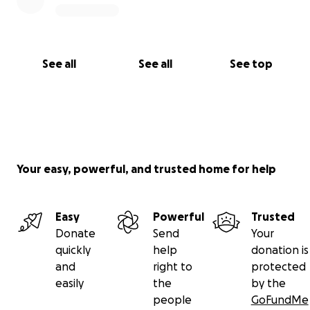
See all
See all
See top
Your easy, powerful, and trusted home for help
Easy
Powerful
Trusted
Donate
Send
Your
quickly
help
donation is
and
right to
protected
easily
the
by the
people
GoFundMe