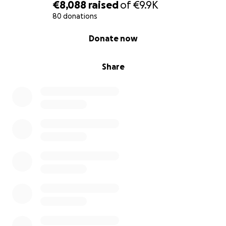
€8,088
raised
of
€9.9K
80 donations
0% complete
Donate now
Share