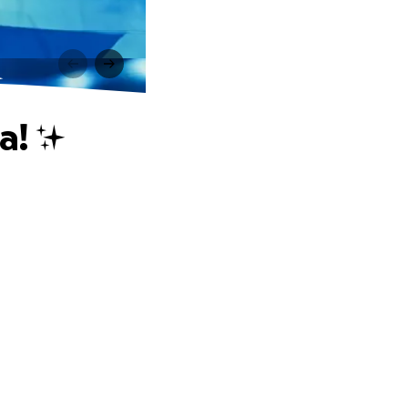
✨
a! ✨