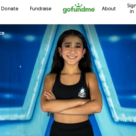
Sig
Skip to content
Donate
Fundraise
About
in
co