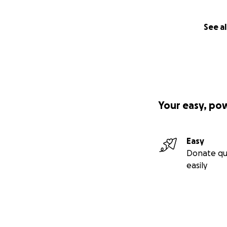
See al
Your easy, po
Easy
Donate qu
easily