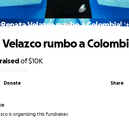
¡Renata Velazco rumbo a Colombia! 
 Velazco rumbo a Colombi
raised
of
$10K
Donate
Share
co
zco is organizing this fundraiser.