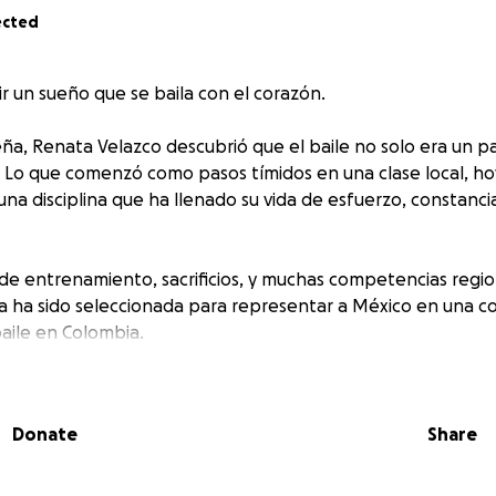
ected
r un sueño que se baila con el corazón.
, Renata Velazco descubrió que el baile no solo era un pa
 Lo que comenzó como pasos tímidos en una clase local, ho
na disciplina que ha llenado su vida de esfuerzo, constanci
e entrenamiento, sacrificios, y muchas competencias regio
a ha sido seleccionada para representar a México en una 
baile en Colombia.
norme, pero también un reto: el viaje, el hospedaje, los uni
tan un gasto considerable. Su familia ha apoyado cada paso
Donate
Share
 unir fuerzas para que este sueño se haga realidad.
udar?