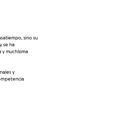
satiempo, sino su
y se ha
a y muchísima
nales y
competencia
formes, y los
 del camino, pero