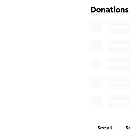
Con una donación,
Donations
también el arte, l
cumplen.
¿Qué lograrás con
• Representar a M
• Apoyar el talento
• Demostrar que c
Renata no solo va 
¡Gracias por creer 
See all
Se