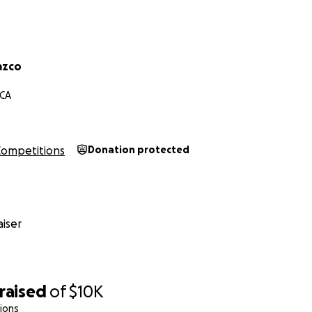
azco
 CA
Competitions
Donation protected
iser
raised
of
$10K
ions