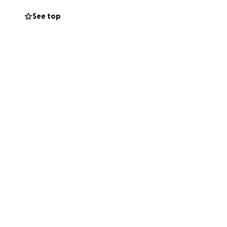
de Renata, sino
See top
 los sueños sí se
ria.