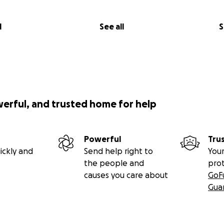
l
See all
S
werful, and trusted home for help
Powerful
Tru
ickly and
Send help right to
Your
the people and
pro
causes you care about
GoF
Gua