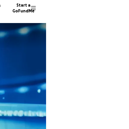
n
Start a
GoFundMe