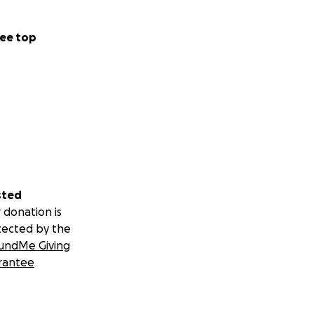
ee top
sted
 donation is
tected by the
undMe Giving
rantee