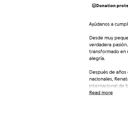
Donation prot
Ayúdanos a cumpli
Desde muy pequeña
verdadera pasión.
transformado en u
alegría.
Después de años d
nacionales, Renat
internacional de 
Read more
Este es un logro e
viáticos represen
ahora necesitamos
¿Cómo puedes ay