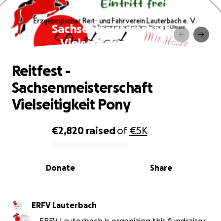
Reitfest -
Sachsenmeisterschaft
Vielseitigkeit Pony
Reitfest -
Sachsenmeisterschaft
Vielseitigkeit Pony
€2,820
raised
of
€5K
0% complete
Donate
Share
ERFV Lauterbach