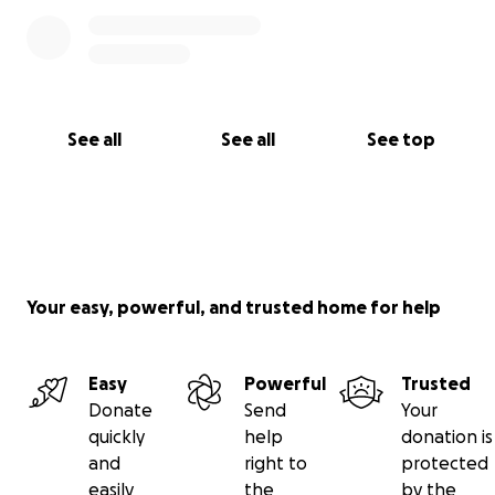
See all
See all
See top
Your easy, powerful, and trusted home for help
Easy
Powerful
Trusted
Donate
Send
Your
quickly
help
donation is
and
right to
protected
easily
the
by the