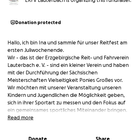
ERFV Lauterbach is organizing this fundraiser.
Donation protected
Hallo, ich bin Ina und sammle für unser Reitfest am
ersten Juliwochenende.
Wir - das ist der Erzgebirgische Reit- und Fahrverein
Lauterbach e. V. - sind ein kleiner Verein und haben
mit der Durchführung der Sächsischen
Meisterschaften Vielseitigkeit Ponies Großes vor.
Wir möchten mit unserer Veranstaltung unseren
Kindern und Jugendlichen die Möglichkeit geben,
sich in ihrer Sportart zu messen und den Fokus auf
ein gemeinsames sportliches Miteinander bringen.
Außerdem möchten wir um den Sport herum ein Fest
Read more
organisieren, um das Dorfleben und unser
gemeinsames Miteinander zu stärken. Damit keiner
Donate
Share