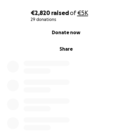
€2,820
raised
of
€5K
29 donations
0% complete
Donate now
Share