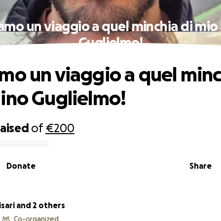
amo un viaggio a quel minchia di mio
Guglielmo!
mo un viaggio a quel minc
ino Guglielmo!
raised
of
€200
Donate
Share
isari and 2 others
Co-organized