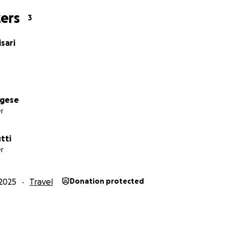
ers
3
isari
rgese
r
tti
r
2025
Travel
Donation protected