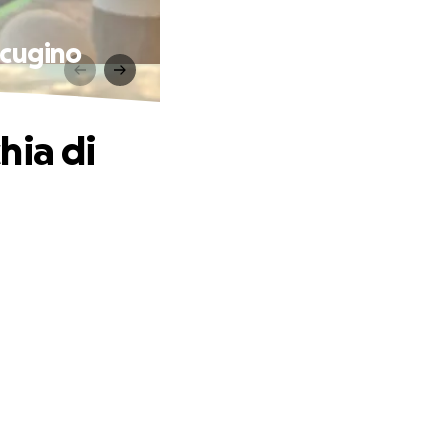
 cugino
hia di