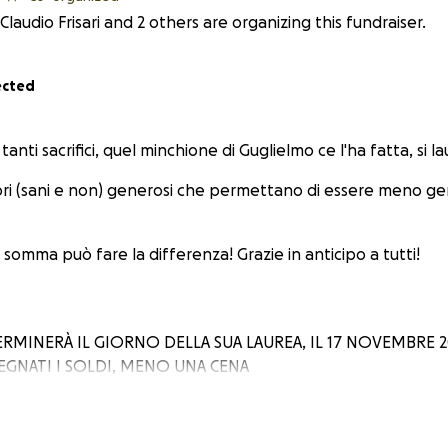
Claudio Frisari and 2 others are organizing this fundraiser.
ected
nti sacrifici, quel minchione di Guglielmo ce l'ha fatta, si la
i (sani e non) generosi che permettano di essere meno ge
somma può fare la differenza! Grazie in anticipo a tutti!
RMINERÀ IL GIORNO DELLA SUA LAUREA, IL 17 NOVEMBRE 20
GNATI I SOLDI, MENO UNA CENA
IRLA!