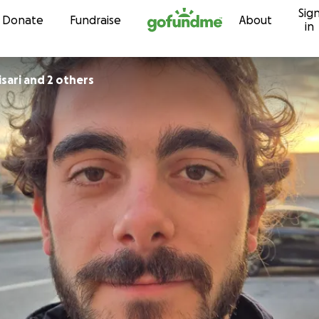
Sig
Skip to content
Donate
Fundraise
About
in
isari and 2 others