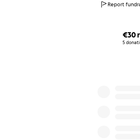
Report fundra
€30
5 donat
0% complete