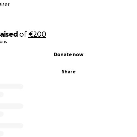
iser
raised
of
€200
ions
Donate now
Share