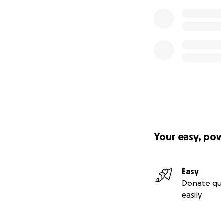
Your easy, po
Easy
Donate qu
easily