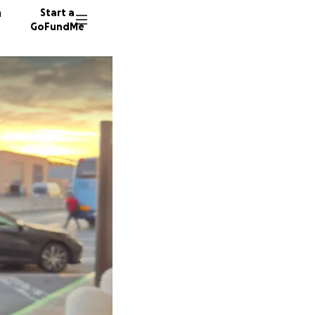
n
Start a
GoFundMe
A
5 donor