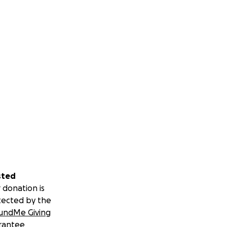
sted
 donation is
tected by the
undMe Giving
rantee