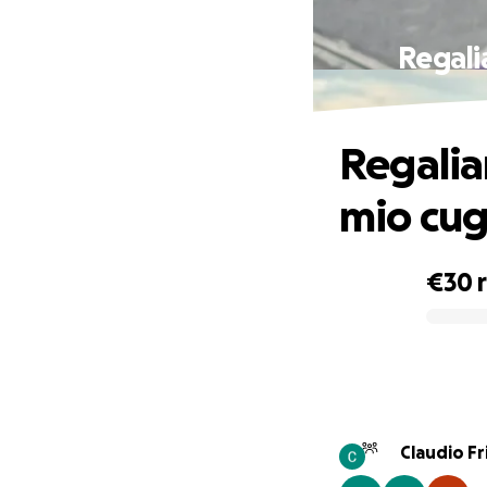
Regali
Regalia
mio cug
€30
0% complete
Claudio Fr