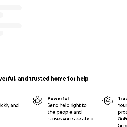
werful, and trusted home for help
Powerful
Tru
ickly and
Send help right to
Your
the people and
pro
causes you care about
GoF
Gua