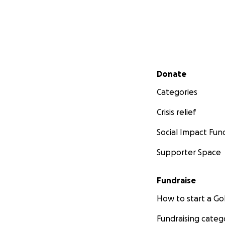
Secondary menu
Donate
Categories
Crisis relief
Social Impact Fun
Supporter Space
Fundraise
How to start a 
Fundraising categ