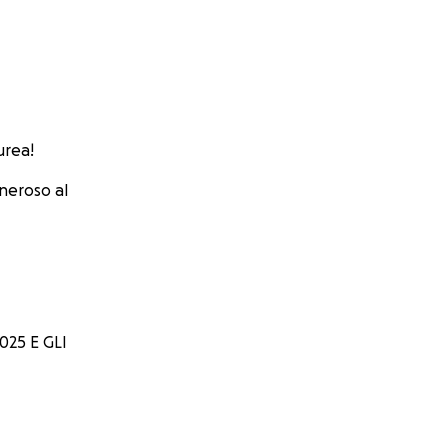
urea!
neroso al
25 E GLI