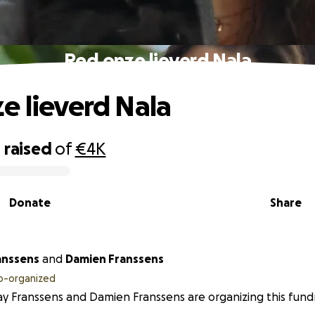
Red onze lieverd Nala
e lieverd Nala
0
raised
of
€4K
Donate
Share
anssens
and
Damien Franssens
o-organized
y Franssens and Damien Franssens are organizing this fundr