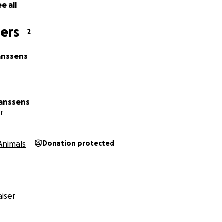
e all
ers
2
anssens
anssens
r
Animals
Donation protected
iser