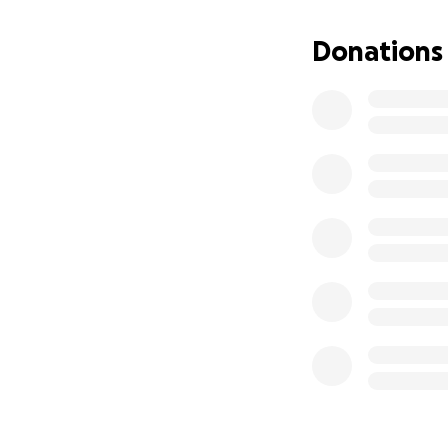
karakter en haar v
haar niet willen o
Donations
De eerste operati
gepland voor 13 no
doen. Helaas dekt
kunnen we zelf ni
en een ieder die 
haar de zorg te g
Afscheid nemen van
geen optie. We wi
Bedankt voor jul
ontdekken, zonder