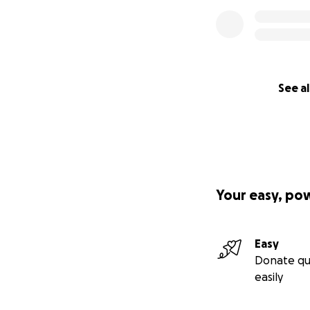
See al
Your easy, po
Easy
Donate qu
easily