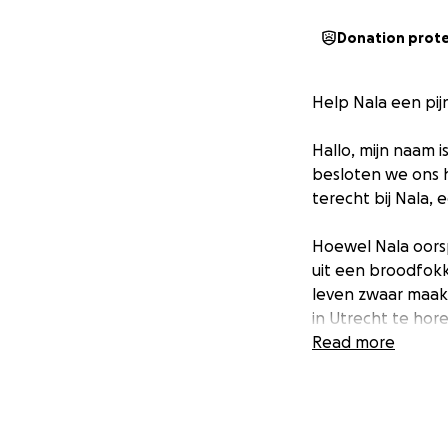
Donation prot
Help Nala een pijn
Hallo, mijn naam i
besloten we ons 
terecht bij Nala, 
Hoewel Nala oorsp
uit een broodfokk
leven zwaar maakt
in Utrecht te hor
heupkommen zou k
Read more
Vandaag kregen w
zo'n €7.000 per k
Ondanks de pijn, b