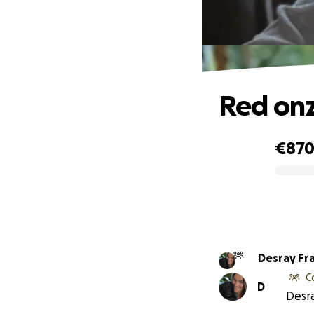
Red onz
€87
0% complete
Desray Fr
C
D
Desra