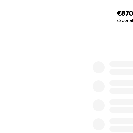
€87
23 dona
0% complete