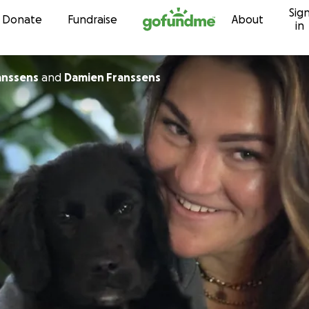
Sig
Skip to content
Donate
Fundraise
About
in
anssens
and
Damien Franssens