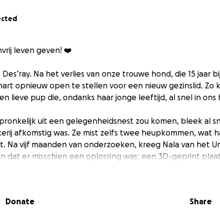
ected
vrij leven geven! ❤️
s Des’ray. Na het verlies van onze trouwe hond, die 15 jaar bi
hart opnieuw open te stellen voor een nieuw gezinslid. Z
een lieve pup die, ondanks haar jonge leeftijd, al snel in ons
ronkelijk uit een gelegenheidsnest zou komen, bleek al sne
erij afkomstig was. Ze mist zelfs twee heupkommen, wat ha
. Na vijf maanden van onderzoeken, kreeg Nala van het Un
en dat er misschien een oplossing was: een 3D-geprint plaat
unnen vervangen. Maar helaas bleek haar situatie ernsti
e te horen dat Nala twee heupprotheses nodig heeft, wa
ant brengt. ❤️
Donate
Share
lijft Nala vrolijk, lief en een luisterend oor voor iedereen.