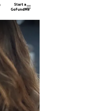
n
Start a
GoFundMe