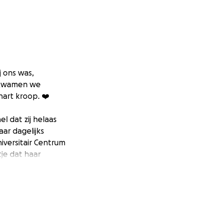
j ons was,
o kwamen we
 hart kroop. ❤️
l dat zij helaas
ar dagelijks
iversitair Centrum
je dat haar
ger dan gedacht.
t de kosten op
 Haar uitstekende