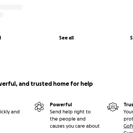
l
See all
S
werful, and trusted home for help
Powerful
Tru
ickly and
Send help right to
Your
the people and
pro
causes you care about
GoF