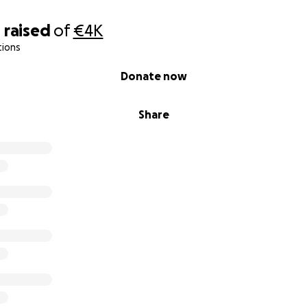
0
raised
of
€4K
tions
Donate now
Share