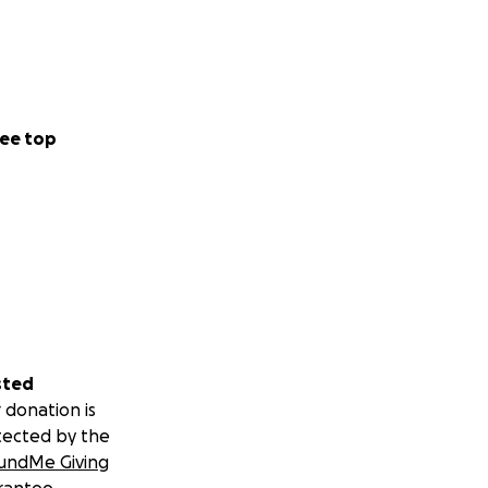
ee top
sted
 donation is
tected by the
undMe Giving