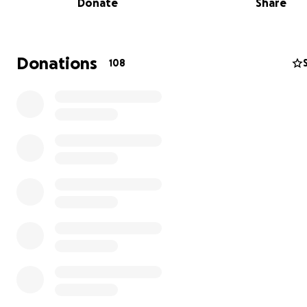
Donate
Share
La recaudación ira destinada
principalmente a comprar lo esencial para que puedan
vivir de nuevo en su casa , como cocina , baño , camas, ro
libros , vehículos para desplazarse al trabajo … y poco a
Donations
108
puedan volver a tener un hogar.
Cada granito de arena cuenta, muchísimas gracias.
con cada avance que se haga iremos actualizando la in
.
SOLO EL PUEBLO SALVA AL PUEBLO.