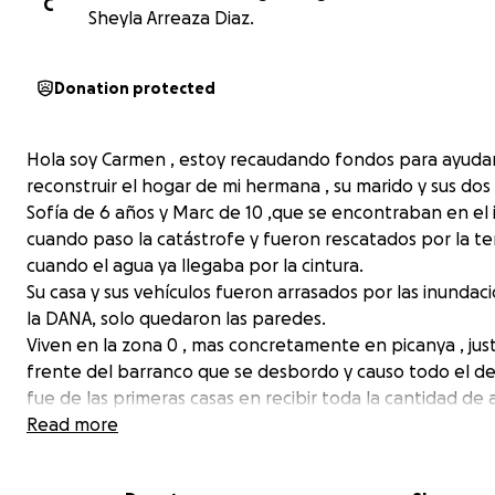
C
Sheyla Arreaza Diaz.
Donation protected
Hola soy Carmen , estoy recaudando fondos para ayudar
reconstruir el hogar de mi hermana , su marido y sus dos h
Sofía de 6 años y Marc de 10 ,que se encontraban en el i
cuando paso la catástrofe y fueron rescatados por la te
cuando el agua ya llegaba por la cintura.
Su casa y sus vehículos fueron arrasados por las inundac
la DANA, solo quedaron las paredes.
Viven en la zona 0 , mas concretamente en picanya , jus
frente del barranco que se desbordo y causo todo el de
fue de las primeras casas en recibir toda la cantidad de 
barro, cañas y coches, donde el agua llego hasta el met
Read more
setenta de altura .