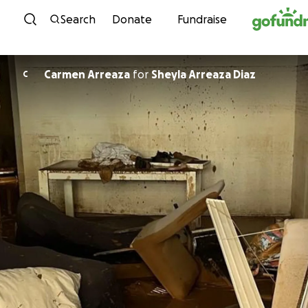
Skip to content
Search
Donate
Fundraise
Carmen Arreaza
for
Sheyla Arreaza Diaz
C