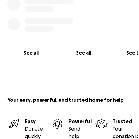
See all
See all
See 
Your easy, powerful, and trusted home for help
Easy
Powerful
Trusted
Donate
Send
Your
quickly
help
donation is