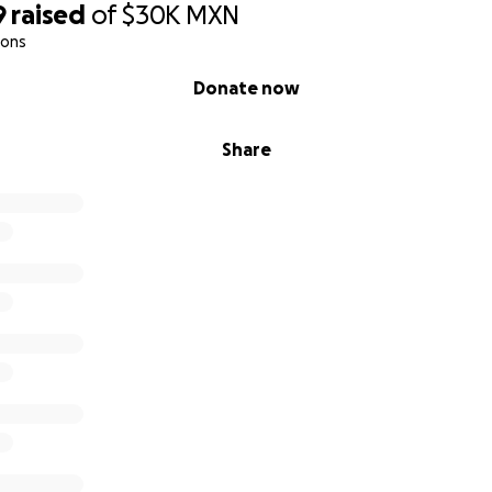
9
raised
of
$30K
MXN
ions
Donate now
Share