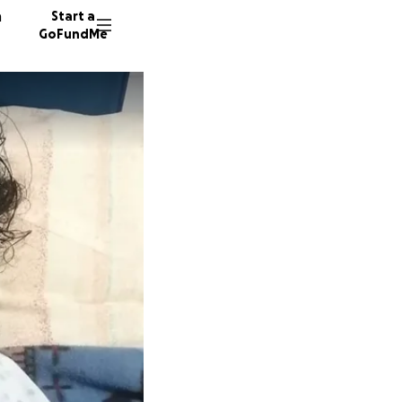
n
Start a
GoFundMe