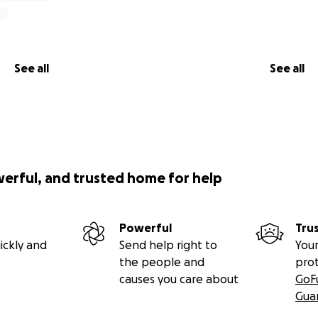
See all
See all
werful, and trusted home for help
Powerful
Tru
ickly and
Send help right to
Your
the people and
pro
causes you care about
GoF
Gua