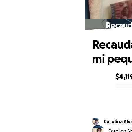
Recaud
Recauda
mi peq
$4,11
0% complete
Carolina Alv
Carolina Al