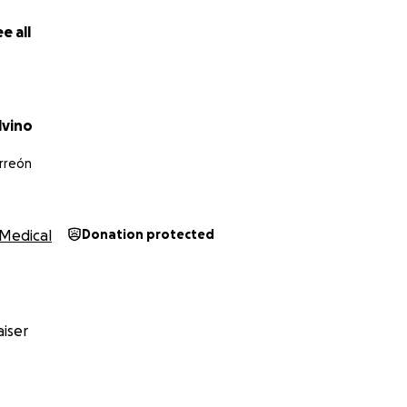
e all
727
go $ 900
rehabilitación $ 800c/u
lvino
sicologica completa $ 8,000
rama con mapeo cerebral $ 4,500
orreón
tica $ 2.800
Medical
Donation protected
iser