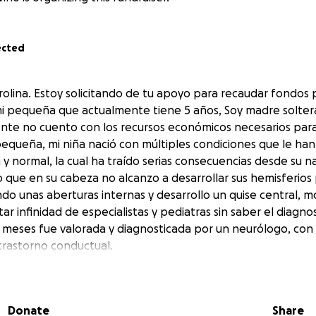
ected
rolina. Estoy solicitando de tu apoyo para recaudar fondos p
i pequeña que actualmente tiene 5 años, Soy madre soltera
te no cuento con los recursos económicos necesarios para
equeña, mi niña nació con múltiples condiciones que le han
 y normal, la cual ha traído serias consecuencias desde su n
o que en su cabeza no alcanzo a desarrollar sus hemisferios
o unas aberturas internas y desarrollo un quise central, mot
r infinidad de especialistas y pediatras sin saber el diagnost
2 meses fue valorada y diagnosticada por un neurólogo, con
 trastorno conductual.
sas complicaciones por lo cual se le ha canalizado con dife
 que también debido a su condición se han presentado situa
, un soplo en su corazonsito, dificultad en su lenguaje, entre
Donate
Share
os ha sido tratada por pediatras, neurólogos, cardiólogo, fi