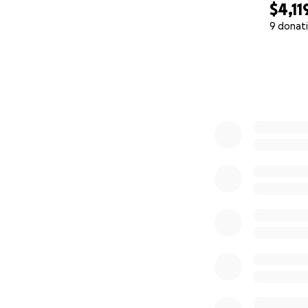
$4,11
9 donat
0% complete