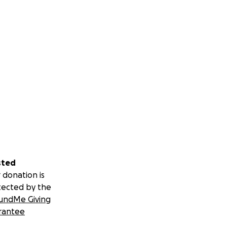
sted
 donation is
tected by the
undMe Giving
rantee