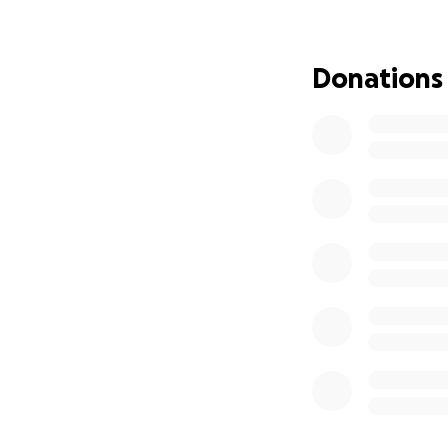
gastroenterólogo,
desenvuelva en u
con atención médi
Donations
diferentes especi
Les pido por favo
lo antes posible 
La razón principa
estable, me dedic
mayor parte del t
que esto suena pa
menos queremos es
lo antes posible 
lesiones y padec
apoyarnos para po
aliento que Dios 
Gracias, de parte 
P.D si alguno ti