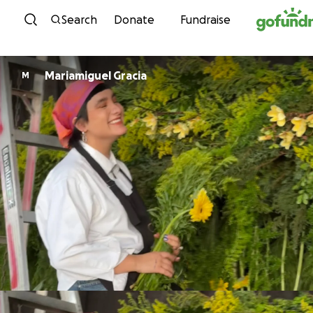
Skip to content
Search
Donate
Fundraise
Mariamiguel Gracia
M