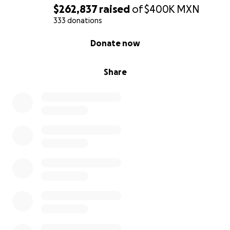
$262,837
raised
of
$400K
MXN
333 donations
0% complete
Donate now
Share