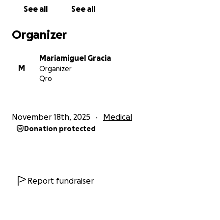
esperanza en un momento tan difícil. Tu apoyo
See all
See all
significa mucho para nuestra familia.
Organizer
Mariamiguel Gracia
M
Organizer
Qro
November 18th, 2025
Medical
Donation protected
Report fundraiser