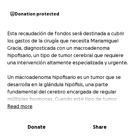
Donation protected
Esta recaudación de fondos será destinada a cubrir
los gastos de la cirugía que necesita Mariamiguel
Gracia, diagnosticada con un macroadenoma
hipofisario, un tipo de tumor cerebral que requiere
una intervención altamente especializada y urgente.
Un macroadenoma hipofisario es un tumor que se
desarrolla en la glándula hipófisis, una parte
fundamental del cerebro encargada de regular
múltiples hormonas. Cuando este tipo de tumor
crece, presiona estructuras muy delicadas. En el caso
Read more
de Mariamiguel, el tumor está extremadamente
cerca del nervio óptico, lo que pone en riesgo su
Donate
Share
visión. Si no se interviene a tiempo, podría presentar
daño visual permanente y un deterioro significativo