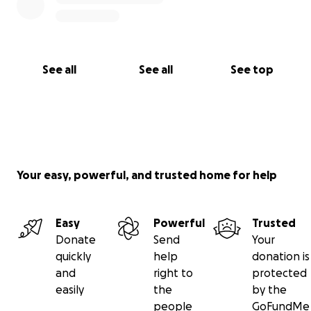
See all
See all
See top
Your easy, powerful, and trusted home for help
Easy
Powerful
Trusted
Donate
Send
Your
quickly
help
donation is
and
right to
protected
easily
the
by the
people
GoFundMe