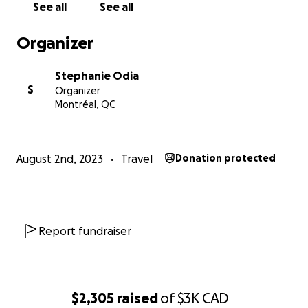
See all
See all
Kloé appréciera tout geste de soutien.
Organizer
Ensemble, nous pouvons faire la différence, rendre
Stephanie Odia
son rêve possible et Ainsi lui permettre de vivre
S
Organizer
cette aventure mémorable.
Montréal, QC
Merci d'avance pour votre générosité et votre
soutien !
August 2nd, 2023
Travel
Donation protected
Stéphanie xxx
Report fundraiser
$2,305
raised
of
$3K
CAD