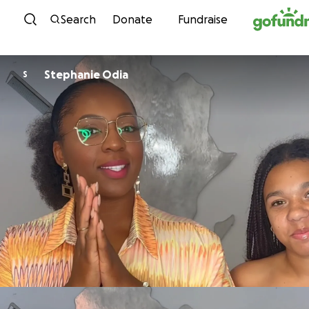
Skip to content
Search
Donate
Fundraise
Stephanie Odia
S