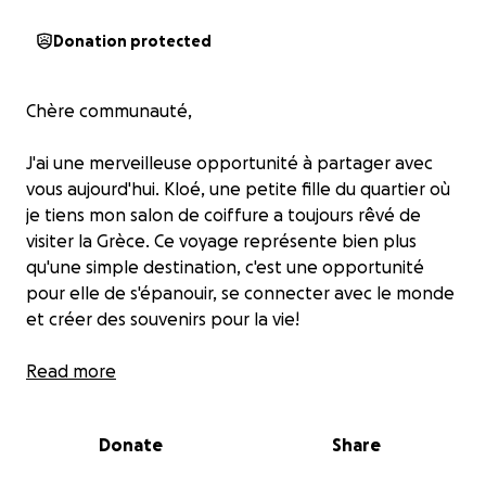
Donation protected
Chère communauté,
J'ai une merveilleuse opportunité à partager avec
vous aujourd'hui. Kloé, une petite fille du quartier où
je tiens mon salon de coiffure a toujours rêvé de
visiter la Grèce. Ce voyage représente bien plus
qu'une simple destination, c'est une opportunité
pour elle de s'épanouir, se connecter avec le monde
et créer des souvenirs pour la vie!
Malheureusement, elle a besoin d'un coup de pouce
Read more
pour réaliser ce rêve inoubliable.
Donate
Share
Etant une élève remarquable et une athlète hors
pairs, son implication dans le programme sport