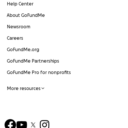
Help Center
About GoFundMe
Newsroom
Careers
GoFundMe.org
GoFundMe Partnerships
GoFundMe Pro for nonprofits
More resources