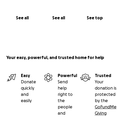
See all
See all
See top
Your easy, powerful, and trusted home for help
Easy
Powerful
Trusted
Donate
Send
Your
quickly
help
donation is
and
right to
protected
easily
the
by the
people
GoFundMe
and
Giving