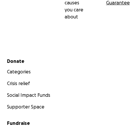
causes
Guarantee
you care
about
Secondary menu
Donate
Categories
Crisis relief
Social Impact Funds
Supporter Space
Fundraise