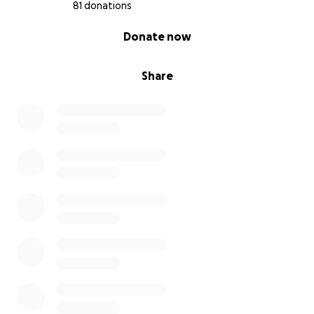
81 donations
0% complete
Donate now
Share