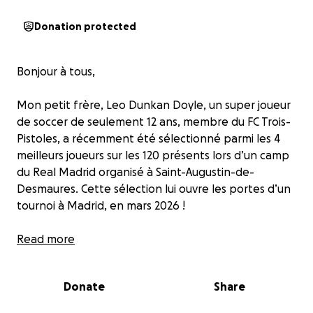
Donation protected
Bonjour à tous,
Mon petit frère, Leo Dunkan Doyle, un super joueur
de soccer de seulement 12 ans, membre du FC Trois-
Pistoles, a récemment été sélectionné parmi les 4
meilleurs joueurs sur les 120 présents lors d’un camp
du Real Madrid organisé à Saint-Augustin-de-
Desmaures. Cette sélection lui ouvre les portes d’un
tournoi à Madrid, en mars 2026 !
Ce qui rend cette opportunité si incroyable, c’est
Read more
non seulement le niveau de compétition prestigieux
qu’elle représente mais, l’expérience unique qui
Donate
Share
l’englobe. Leo a su se faire remarquer non
seulement par son talent, mais aussi par sa