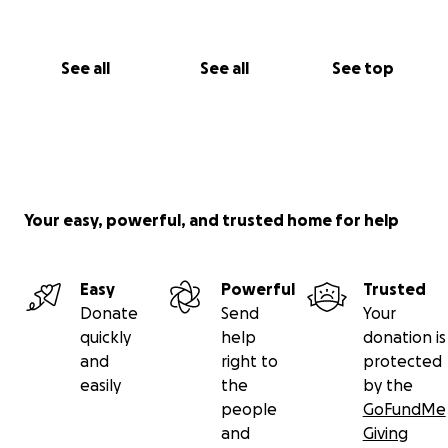
See all
See all
See top
Your easy, powerful, and trusted home for help
Easy
Powerful
Trusted
Donate
Send
Your
quickly
help
donation is
and
right to
protected
easily
the
by the
people
GoFundMe
and
Giving