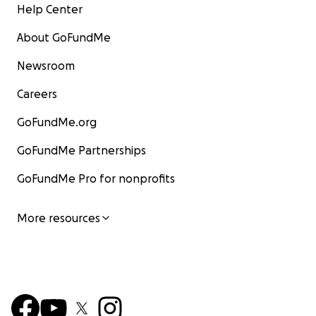
Help Center
About GoFundMe
Newsroom
Careers
GoFundMe.org
GoFundMe Partnerships
GoFundMe Pro for nonprofits
More resources