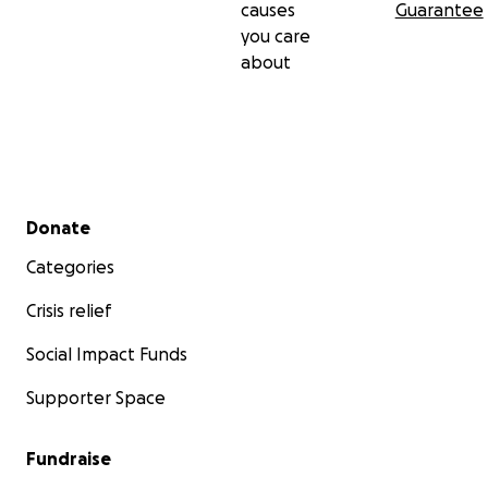
causes
Guarantee
you care
about
Secondary menu
Donate
Categories
Crisis relief
Social Impact Funds
Supporter Space
Fundraise