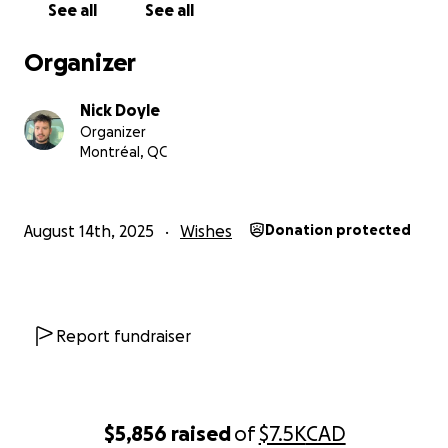
See all
See all
sans aide. Nous lançons cette campagne pour
permettre à Leo :
Organizer
de vivre cette expérience unique avec le Real
Nick Doyle
Madrid à Madrid ;
Organizer
Montréal, QC
d’apprendre et de grandir, tant humainement que
sportivement, au contact de jeunes talents de
partout dans le monde ;
August 14th, 2025
Wishes
Donation protected
de représenter Trois-Pistoles (et le soccer de chez
nous) sur la scène internationale.
En gros - réaliser le rêve de mon frère.
Report fundraiser
Comment pouvez-vous aider ?
Chaque contribution, petite ou grande, rapprochera
$5,856
raised
of
$7.5K
CAD