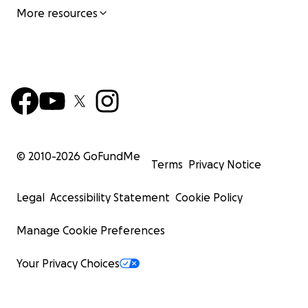
?
More resources
Soutien aux groupes vulnérables comme priorité du
développement.
© 2010-
2026
GoFundMe
Terms
Privacy Notice
Legal
Accessibility Statement
Cookie Policy
Manage Cookie Preferences
Your Privacy Choices