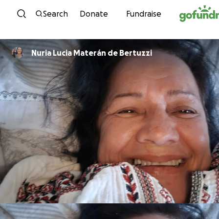
Skip to content
Search
Donate
Fundraise
Nuria Lucia Materán de Bertuzzi