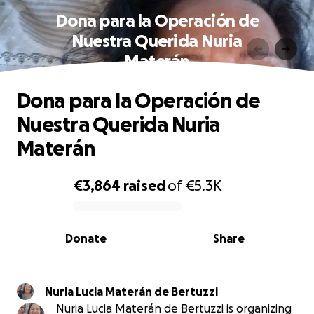
Dona para la Operación de
Nuestra Querida Nuria
Materán
Dona para la Operación de
Nuestra Querida Nuria
Materán
€3,864
raised
of
€5.3K
0% complete
Donate
Share
Nuria Lucia Materán de Bertuzzi
Nuria Lucia Materán de Bertuzzi is organizing