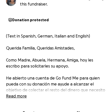
this fundraiser.
Donation protected
(Text in Spanish, German, Italian and English)
Querida Familia, Queridas Amistades,
Como Madre, Abuela, Hermana, Amiga, hoy les
escribo para solicitarles su apoyo.
He abierto una cuenta de Go Fund Me para quien
pueda con su donación me ayude a alcanzar el
objetivo de colectar el resto del dinero que necesito
para operarme. El monto a obtener es de 5.000,-
Read more
Euros.