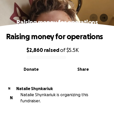
Raising money for operations
Raising money for operations
$2,860
raised
of
$5.5K
0% complete
Donate
Share
Natalie Shynkariuk
N
Natalie Shynkariuk is organizing this
N
fundraiser.