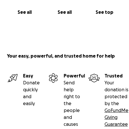
See all
See all
See top
Your easy, powerful, and trusted home for help
Easy
Powerful
Trusted
Donate
Send
Your
quickly
help
donation is
and
right to
protected
easily
the
by the
people
GoFundMe
and
Giving
causes
Guarantee