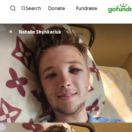
Skip to content
Search
Donate
Fundraise
Natalie Shynkariuk
N