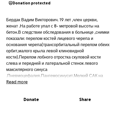
Donation protected
Бердак Вадим Викторович. 19 лет ,член церкви,
женат .На работе упал с 8- метровой высоты на
бетон.В следствии обследования в больнице ,снимки
показали: перелом костей лицевого черепа и
основания черепа(трансорбитальный перелом обеих
орбит,малого крыла левой клиновидной
кости).Перелом лобного отростка скуловой кости
слева и передней и латеральной стенок левого
максилярного синуса
.Пневмоцефалия.Пангемосинусит.Мелкий САК на
уровне лобной части левой гемисферы Могза.
Read more
Находиться в очень критическом состоянии, пошёл
отёк мозга . Предстоит не одна операция
Donate
Share
Пожалуйста не останьтесь не равнодушны , да
благословит вас Бог.