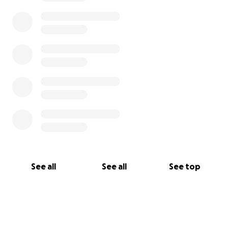
Organisation diabetesschweiz übergeben wird.
Gerne wollen wir den schlussendlichen Betrag dann
noch aufrunden, damit eine schöne Zahl auf dem zu
übergebenden Cheque steht. Danke für deine
Unterstützung!
Folge uns auf unserer Reise und erlebe hautnah, wie
wir uns von Bern auf den Weg nach Singapur
machen!
See all
See all
See top