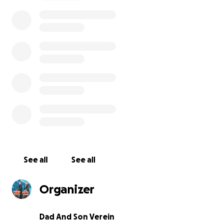
pro Woche 6 Tage zu fahren bei einem Ruhetag. Auf
die zahlreichen Begegnungen mit Menschen aus
anderen Kulturen, atemberaubenden
Landschaften, feines Essen und viele neue
Erfahrungen freuen wir uns besonders.
Rund 7% der Schweizer Bevölkerung sind von der
Stoffwechselkrankheit Diabetes mellitus betroffen.
Weltweit schätzt man die Zahl der erkrankten
Menschen auf rund 500 Millionen, Tendenz stark
steigend.
Wir haben uns entschieden, für
diabetesschweiz
Geld zu sammeln, welches den Betroffenen zu Gute
kommen wird.
See all
See all
Beruflich haben wir im Bereich Podologie seit einem
Organizer
halben Jahrhundert mit dem diabetischen Fuss zu
tun und Nicolas hat seine kaufmännische Lehre in
der Ypsomed AG gemacht, welche weltweit führend
Dad And Son Verein