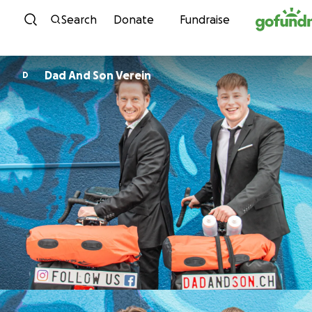
Skip to content
Search
Donate
Fundraise
Dad And Son Verein
D