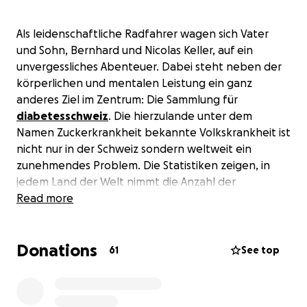
Als leidenschaftliche Radfahrer wagen sich Vater
und Sohn, Bernhard und Nicolas Keller, auf ein
unvergessliches Abenteuer. Dabei steht neben der
körperlichen und mentalen Leistung ein ganz
anderes Ziel im Zentrum: Die Sammlung für
diabetesschweiz
. Die hierzulande unter dem
Namen Zuckerkrankheit bekannte Volkskrankheit ist
nicht nur in der Schweiz sondern weltweit ein
zunehmendes Problem. Die Statistiken zeigen, in
jedem Land der Welt nimmt die Anzahl der
Erkrankten stetig zu. Warum die Beiden sich gerade
Read more
für dieses Thema stark machen erfahren Sie in
untenstehenden Interview.
Donations
61
See top
Auf unserer Reise von Bern nach Singapur werden
wir auf Gravel-Bikes 22 Länder durchqueren und
dabei 250 Tage unterwegs sein. Wir nehmen uns vor,