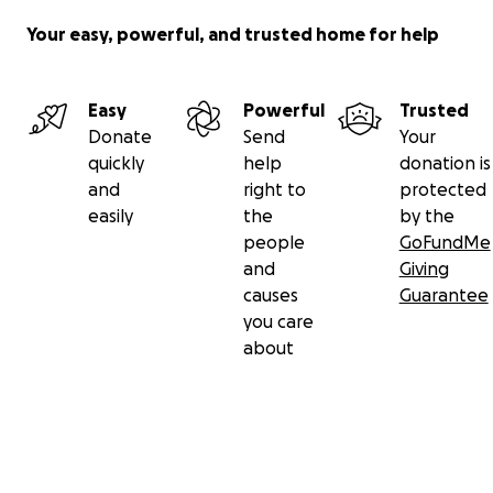
Your easy, powerful, and trusted home for help
Easy
Powerful
Trusted
Donate
Send
Your
quickly
help
donation is
and
right to
protected
easily
the
by the
people
GoFundMe
and
Giving
causes
Guarantee
you care
about