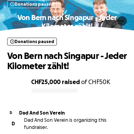
Donations paused
Von Bern nach Singapur - Jeder
Kilometer zählt!
Donations paused
Von Bern nach Singapur - Jeder
Kilometer zählt!
CHF25,000
raised
of
CHF50K
0% complete
Dad And Son Verein
D
Dad And Son Verein is organizing this
D
fundraiser.