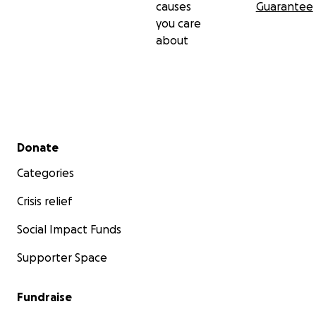
causes
Guarantee
you care
about
Secondary menu
Donate
Categories
Crisis relief
Social Impact Funds
Supporter Space
Fundraise