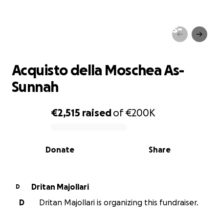
Acquisto della Moschea As-
Sunnah
Acquisto della Moschea As-
Sunnah
€2,515
raised
of
€200K
0% complete
Donate
Share
Dritan Majollari
D
D
Dritan Majollari is organizing this fundraiser.