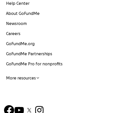
Help Center
About GoFundMe
Newsroom
Careers
GoFundMe.org
GoFundMe Partnerships
GoFundMe Pro for nonprofits
More resources