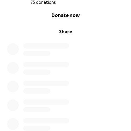
fratello."
75 donations
0% complete
Donate now
Somma rimanente per l’acquisto della moschea:
200.000 €
Share
COORDINATE BANCARIE:
IBAN: IT62F0760101400001052058920
CODICE BIC/SWIFT: BPPIITRRXXX
INTESTATO A: ASSOCIAZIONE CULTURALE AS-SUNNAH
CAUSALE: RACCOLTA FONDI
Indirizzo della moschea:
Via Agostino Castelli, 5, 16149 Genova GE