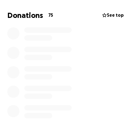
IBAN : IT62 F076 0101 4000 0105 2058 920
BIC/SWIFT : BPPIITRRXXX
Donations
75
See top
INTESTATO A : ASSOCIAZIONE CULTURALE AS-SUNNAH
CAUSALE : RACCOLTA FONDI
عنوان المسجد :
Via Agostino Castelli, 5, 16149 Genova GE
*ASSALAMU ALAYKOM WA RAHMATULLAHI WA
BARAKATUH*
Dice Allah:
(( وَمَا تُقَدِّمُوا لِأَنفُسِكُم مِّنْ خَيْرٍ تَجِدُوهُ عِندَ اللَّهِ هُوَ خَيْرًا وَأَعْظَمَ
أَجْرًا ))
{E tutto ciò che avrete anticipato di bene per voi
stessi, lo troverete presso Allah, ed esso sarà
migliore e con una ricompensa più grande}.
E il nostro Profeta ﷺ ha detto: «Chiunque costruisca