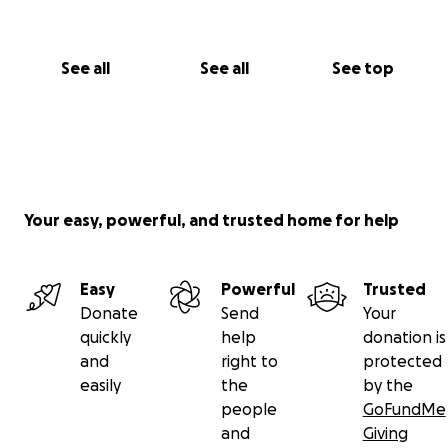
See all
See all
See top
Your easy, powerful, and trusted home for help
Easy
Powerful
Trusted
Donate
Send
Your
quickly
help
donation is
and
right to
protected
easily
the
by the
people
GoFundMe
and
Giving