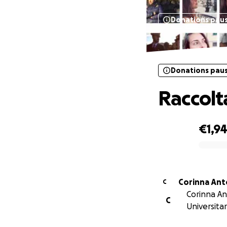
Donations pau
Donations pau
Raccolt
€1,9
0% complete
Corinna Ant
C
Corinna An
C
Universitar