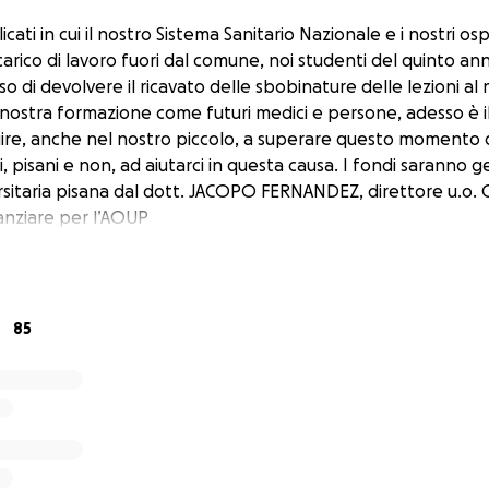
licati in cui il nostro Sistema Sanitario Nazionale e i nostri os
arico di lavoro fuori dal comune, noi studenti del quinto ann
o di devolvere il ricavato delle sbobinature delle lezioni al
nostra formazione come futuri medici e persone, adesso è 
uire, anche nel nostro piccolo, a superare questo momento di 
ari, pisani e non, ad aiutarci in questa causa. I fondi saranno g
rsitaria pisana dal dott. JACOPO FERNANDEZ, direttore u.o. 
nziare per l’AOUP
85