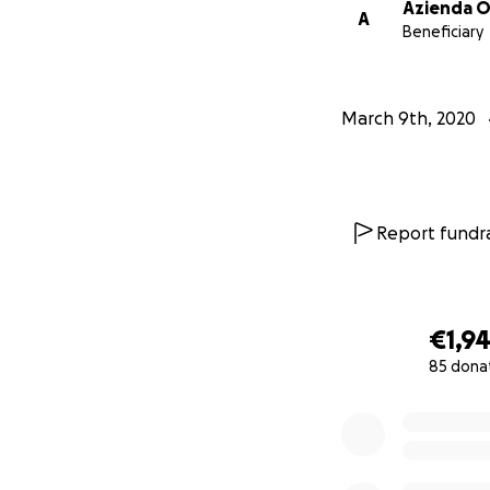
Azienda O
A
Beneficiary
March 9th, 2020
Report fundra
€1,9
85 dona
0% complete