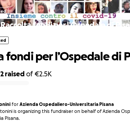
sed
Raccolta fondi per l’Ospedale di Pisa
sed
a fondi per l’Ospedale di P
42
raised
of
€2.5K
onini
for
Azienda Ospedaliero-Universitaria Pisana
tonini is organizing this fundraiser on behalf of Azienda Os
ia Pisana.