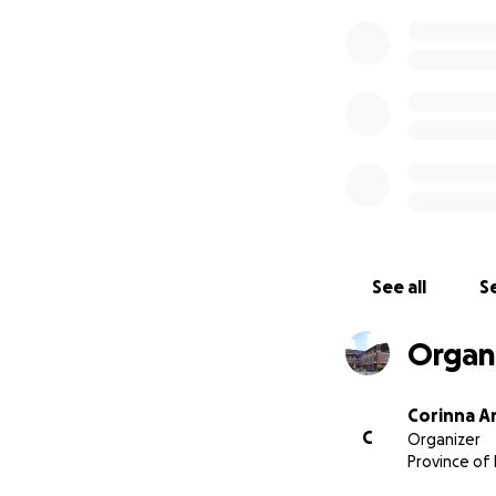
See all
Se
Organi
Corinna A
C
Organizer
Province of 