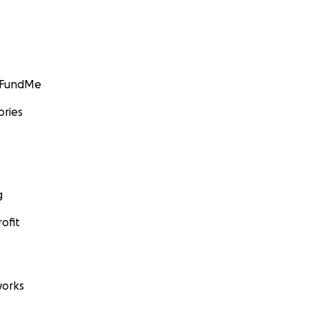
GoFundMe
ories
g
ofit
orks