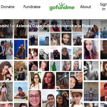
Sig
Skip to content
Donate
Fundraise
About
in
onini
for
Azienda Ospedaliero-Universitaria Pisana