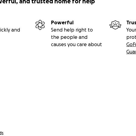
werful, and trusted home for help
Powerful
Tru
ickly and
Send help right to
Your
the people and
pro
causes you care about
GoF
Gua
ds