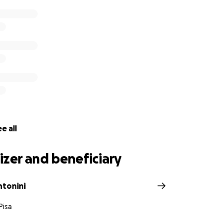
e all
zer and beneficiary
ntonini
Pisa