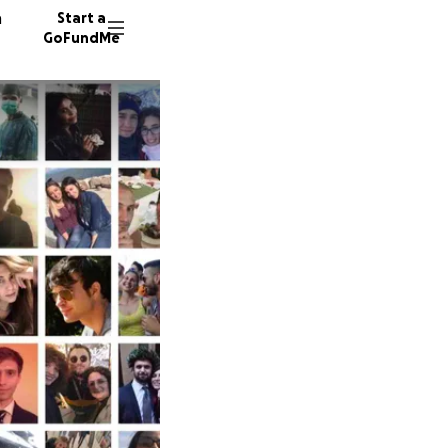
n
Start a
GoFundMe
L
V
85 dono