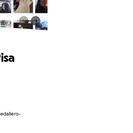
isa
pedaliero-