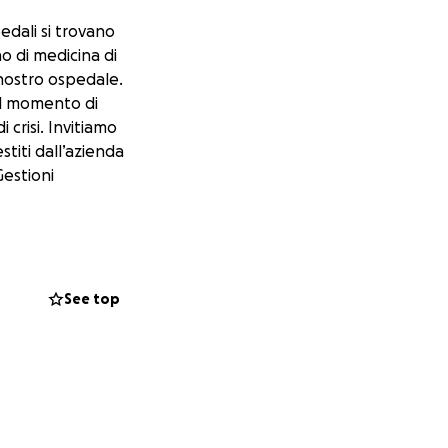
pedali si trovano
o di medicina di
 nostro ospedale.
il momento di
crisi. Invitiamo
estiti dall’azienda
Gestioni
See top