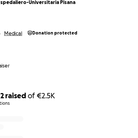
spedaliero-Universitaria Pisana
Medical
Donation protected
iser
42
raised
of
€2.5K
tions