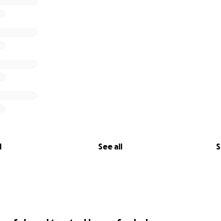
l
See all
S