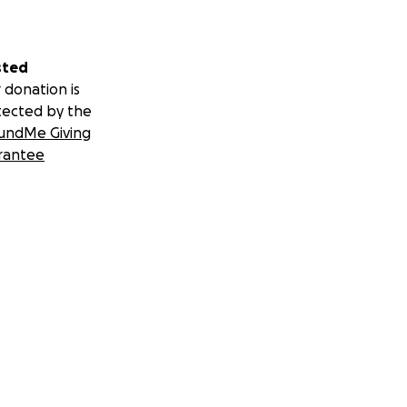
sted
 donation is
tected by the
undMe Giving
rantee