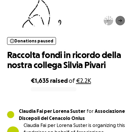
Donations paused
Raccolta fondi in ricordo della
nostra collega Silvia Pivari
Donations paused
Raccolta fondi in ricordo della
nostra collega Silvia Pivari
€1,635
raised
of
€2.2K
0% complete
Claudia Fai per Lorena Suster
for
Associazione
Discepoli del Cenacolo Onlus
Claudia Fai per Lorena Suster is organizing this