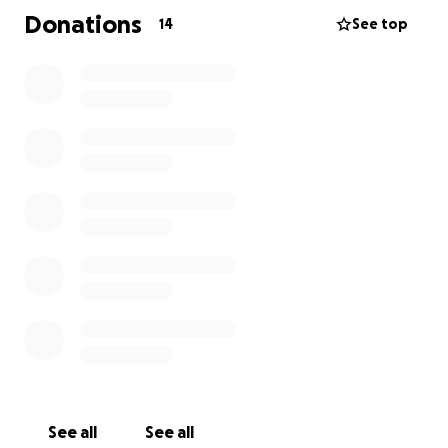
Donations
14
See top
Gracias de corazon por sus aportaciones, oraciones y
buenos deseos.
Pd. Favor de mantener confidencialidad de su
situacion medica con sus abuelos maternos.
Se puede personalizar % de comisión hacia la
derecha o izquierda
See all
See all