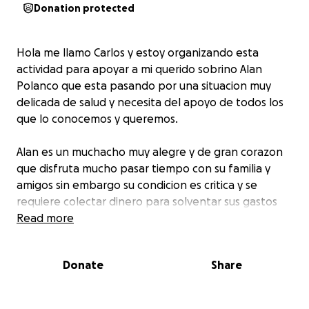
Donation protected
Hola me llamo Carlos y estoy organizando esta
actividad para apoyar a mi querido sobrino Alan
Polanco que esta pasando por una situacion muy
delicada de salud y necesita del apoyo de todos los
que lo conocemos y queremos.
Alan es un muchacho muy alegre y de gran corazon
que disfruta mucho pasar tiempo con su familia y
amigos sin embargo su condicion es critica y se
requiere colectar dinero para solventar sus gastos
medicos.
Read more
Los fondos recaudados seran depositados
Donate
Share
directamente a la cuenta de sus padres Julio Ramírez
y Patricia Polanco para poder ser utilizados de
immediato.