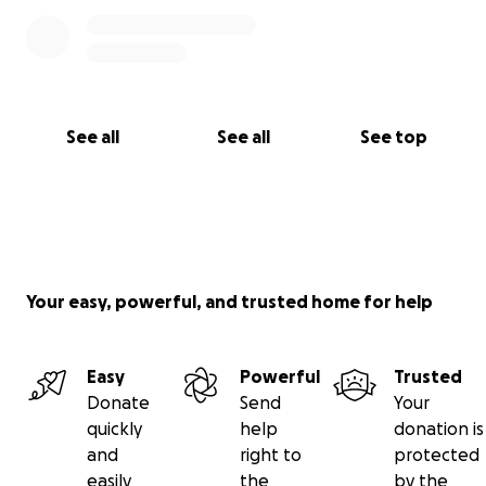
See all
See all
See top
Your easy, powerful, and trusted home for help
Easy
Powerful
Trusted
Donate
Send
Your
quickly
help
donation is
and
right to
protected
easily
the
by the