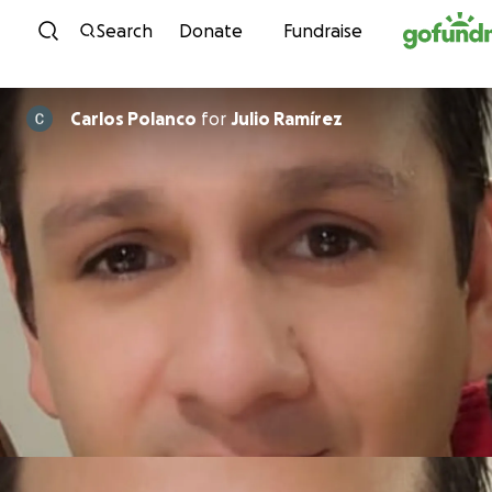
Skip to content
Search
Donate
Fundraise
Carlos Polanco
for
Julio Ramírez