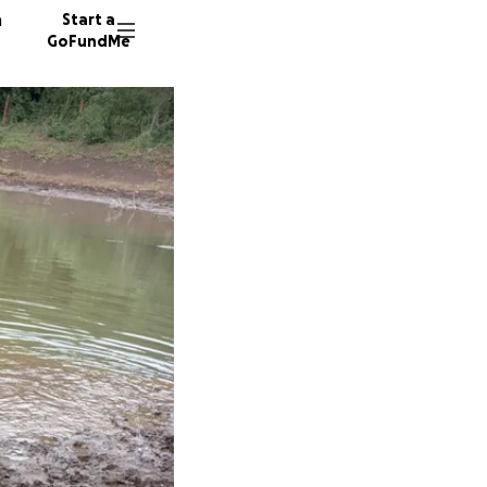
n
Start a
GoFundMe