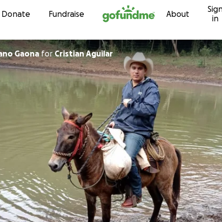
Sig
Skip to content
Donate
Fundraise
About
in
lano Gaona
for
Cristian Aguilar