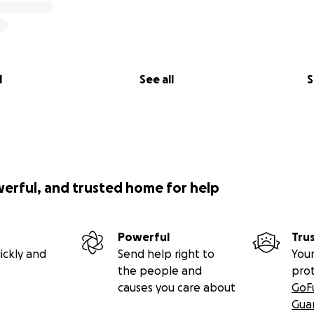
l
See all
S
werful, and trusted home for help
Powerful
Tru
ickly and
Send help right to
Your
the people and
pro
causes you care about
GoF
Gua