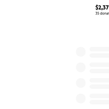
$2,3
35 dona
0% complete