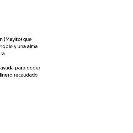
n (Mayito) que
 noble y una alma
ra.
o ayuda para poder
 dinero recaudado
, apoyo, y