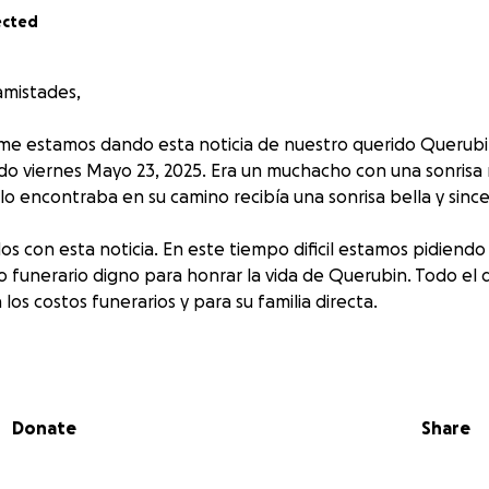
ected
amistades,
me estamos dando esta noticia de nuestro querido Querubi
ado viernes Mayo 23, 2025. Era un muchacho con una sonrisa
o encontraba en su camino recibía una sonrisa bella y since
s con esta noticia. En este tiempo dificil estamos pidiend
io funerario digno para honrar la vida de Querubin. Todo el
 los costos funerarios y para su familia directa.
d de dinero será agradecido y apreciado. Gracias por su amor
 tiempo doloroso.
Donate
Share