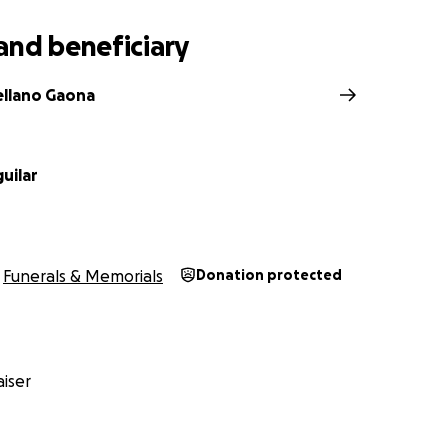
and beneficiary
ellano Gaona
guilar
Funerals & Memorials
Donation protected
iser