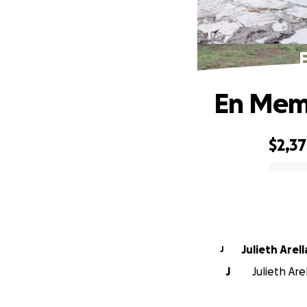
En Memo
$2,3
0% complete
Julieth Arel
J
J
Julieth Are