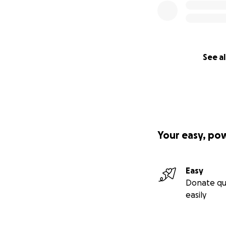
See al
Your easy, po
Easy
Donate qu
easily