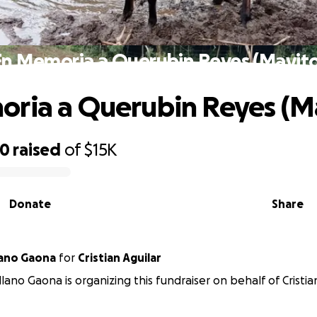
En Memoria a Querubin Reyes (Mayito
ria a Querubin Reyes (M
70
raised
of
$15K
Donate
Share
lano Gaona
for
Cristian Aguilar
llano Gaona is organizing this fundraiser on behalf of Cristian