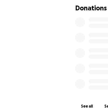
Donations
See all
Se