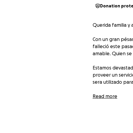
Donation prot
Querida familia y 
Con un gran pésa
falleció este pas
amable. Quien se l
Estamos devastado
proveer un servic
sera utilizado para
Cualquier cantida
Read more
oraciones en este
Con Cariño,
Familia Gaona