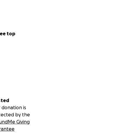
ee top
sted
 donation is
tected by the
undMe Giving
rantee