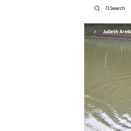
Search
Julieth Arel
J