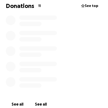
Agradecemos cualquier donación y también pedimos
Donations
11
See top
que compartan esta campaña para ayudarnos a
honrar la memoria de Nabor Barajas.
Gracias por su apoyo, generosidad y oraciones.
See all
See all