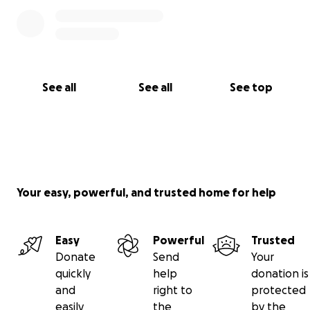
See all
See all
See top
Your easy, powerful, and trusted home for help
Easy
Powerful
Trusted
Donate
Send
Your
quickly
help
donation is
and
right to
protected
easily
the
by the