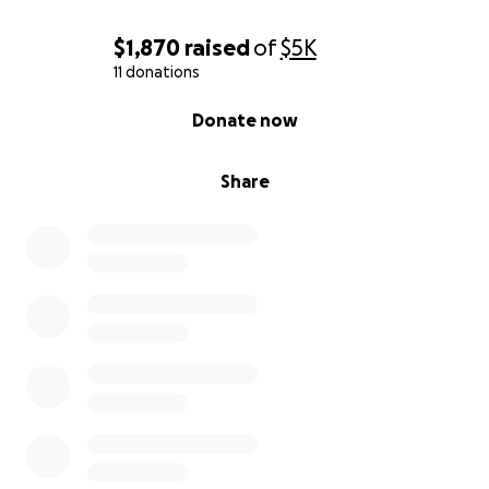
$1,870
raised
of
$5K
11 donations
0% complete
Donate now
Share