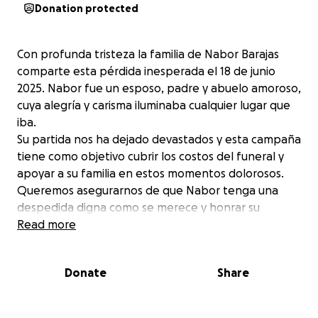
Donation protected
Con profunda tristeza la familia de Nabor Barajas
comparte esta pérdida inesperada el 18 de junio
2025. Nabor fue un esposo, padre y abuelo amoroso,
cuya alegría y carisma iluminaba cualquier lugar que
iba.
Su partida nos ha dejado devastados y esta campaña
tiene como objetivo cubrir los costos del funeral y
apoyar a su familia en estos momentos dolorosos.
Queremos asegurarnos de que Nabor tenga una
despedida digna como se merece y honrar su
memoria.
Read more
Nabor siempre será recordado por su carisma, su
sonrisa contagiosa y su personalidad alegre, era
Donate
Share
alguien que daba todo por los suyos, ahora nosotros
queremos devolverle un poco de ese amor
ayudando a su familia en este momento tan difícil.