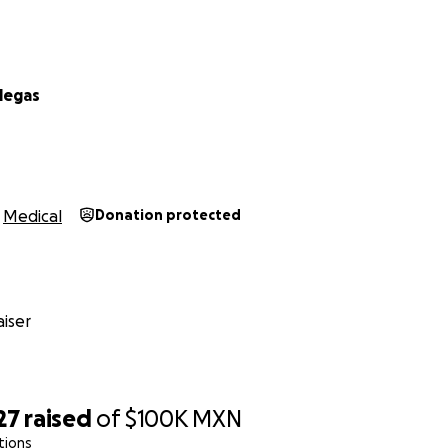
llegas
Medical
Donation protected
iser
27
raised
of
$100K
MXN
tions