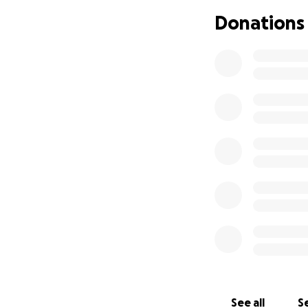
Eufrasia no tiene
Donations
depende únicamente
representa la posi
calidad de vida.
Por eso, mis herm
ayudarla a financ
una gran diferenci
Te invitamos a uni
movilidad, su ind
Gracias de corazó
See all
Se