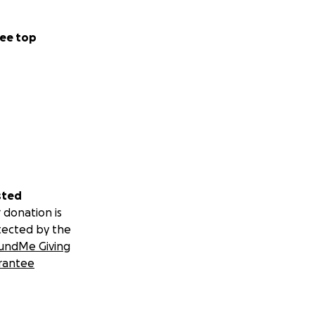
ee top
sted
 donation is
tected by the
undMe Giving
rantee