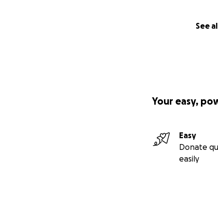
See al
Your easy, po
Easy
Donate qu
easily