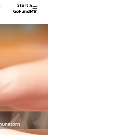
n
Start a
GoFundMe