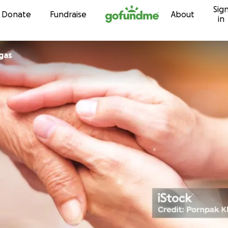
Sig
Skip to content
Donate
Fundraise
About
in
egas