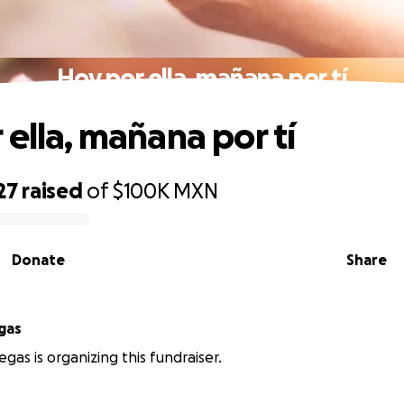
Hoy por ella, mañana por tí
 ella, mañana por tí
27
raised
of
$100K
MXN
Donate
Share
egas
legas is organizing this fundraiser.