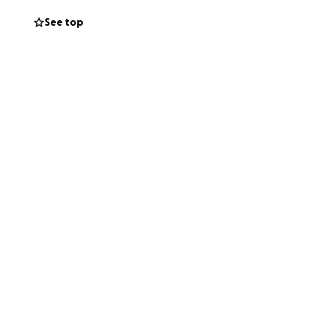
es y ella
See top
no solo
sustento y su
ar fondos y
uma y puede marcar
 a recuperar su