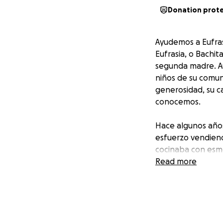
Donation prot
Ayudemos a Eufras
Eufrasia, o Bachit
segunda madre. Au
niños de su comun
generosidad, su ca
conocemos.
Hace algunos años
esfuerzo vendiend
cocinaba con esme
Read more
Lamentablemente, 
Desde entonces, n
cirugía de reempla
completamente fu