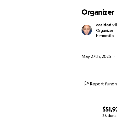
Organizer
caridad vi
Organizer
Hermosillo
May 27th, 2025
Report fundra
$51,9
38 dona