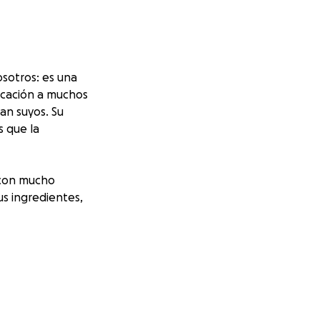
osotros: es una
icación a muchos
an suyos. Su
s que la
 con mucho
s ingredientes,
 en la rodilla.
a con urgencia una
tá