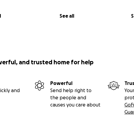
l
See all
S
werful, and trusted home for help
Powerful
Tru
ickly and
Send help right to
Your
the people and
pro
causes you care about
GoF
Gua