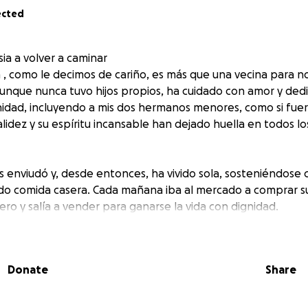
ected
ia a volver a caminar
a , como le decimos de cariño, es más que una vecina para n
nque nunca tuvo hijos propios, ha cuidado con amor y ded
idad, incluyendo a mis dos hermanos menores, como si fuer
lidez y su espíritu incansable han dejado huella en todos lo
 enviudó y, desde entonces, ha vivido sola, sosteniéndose
o comida casera. Cada mañana iba al mercado a comprar su
ro y salía a vender para ganarse la vida con dignidad.
hace poco sufrió un accidente que le causó una lesión grave
o puede caminar. Los médicos le han indicado que necesit
Donate
Share
zo de rodilla, pero el costo de la operación y la prótesis es
era de su alcance económico.