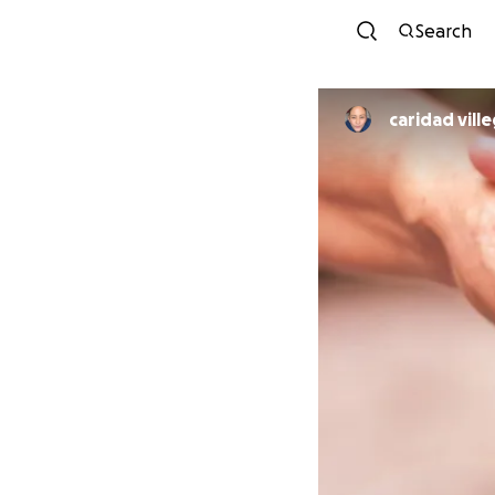
Search
caridad vill