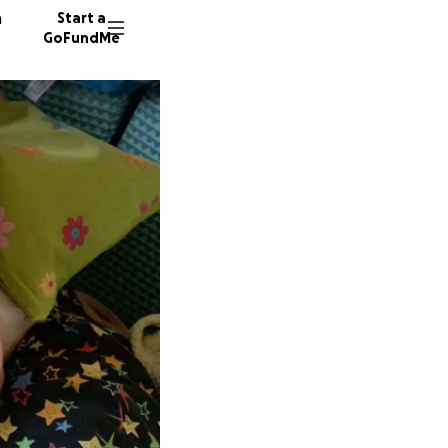
n
Start a
GoFundMe