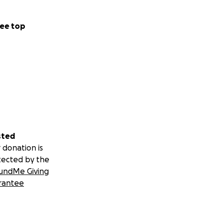
ee top
sted
 donation is
kaputt
– und die
tected by the
undMe Giving
immer verändert.
rantee
der Wand runter.