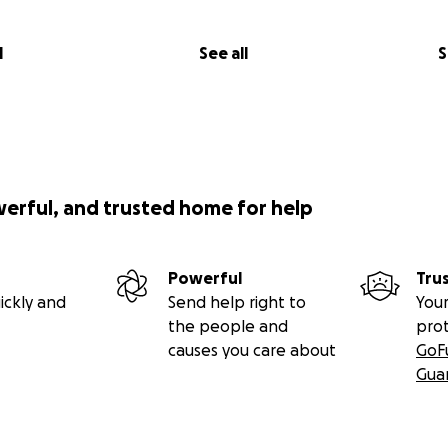
l
See all
S
werful, and trusted home for help
Powerful
Tru
ickly and
Send help right to
Your
m Zimmer in dem sich Benjamin hauptsächlich aufhält ist 
the people and
pro
 jedem Regentropfen.
causes you care about
GoF
enjamins Mama bemerkt, dass sich die Decke über seinem Z
Gua
 der tapezierten Wand wurden immer größer und liefen an 
, Feuchtigkeit dringt in den Raum!