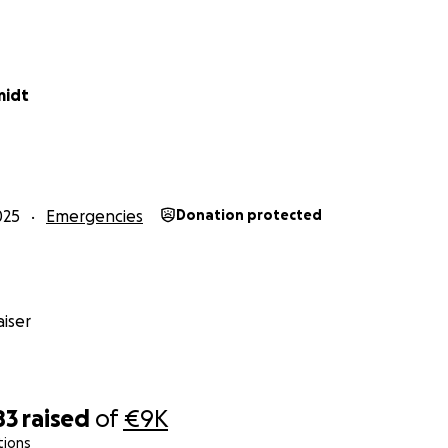
or allem braucht, ist Sicherheit.
n Ort. Ein Zuhause, das ihn schützt.
ieses Zuhause ist
jetzt in Gefahr
.
midt
025
Emergencies
Donation protected
iser
83
raised
of
€9K
tions