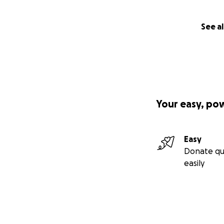
See al
Your easy, po
Easy
Donate qu
Das Dach über de
easily
Angst wächst mit
Vor kurzem hat B
Kleine Flecken an
Schnell wurde klar