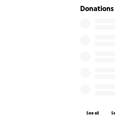
Donations
..Benjamin is
Er ist elf J
Körper ihm s
– Lesch-Nyha
Mensch wel
Was genau b
Er kann nich
rund um die 
nächtliche Ü
Krankheiten 
See all
Se