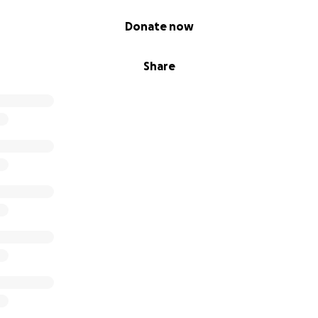
Donate now
Share