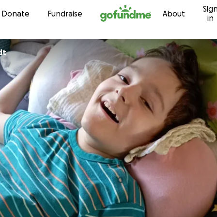
Sig
Skip to content
Donate
Fundraise
About
in
dt