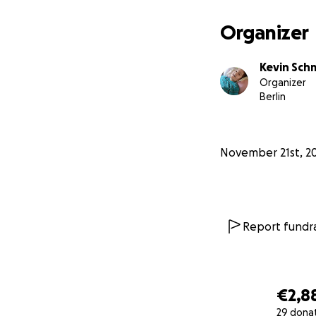
Aber was er v
Einen ruhige
Organizer
Und genau d
Kevin Sch
Organizer
Berlin
November 21st, 2
Report fundra
€2,8
29 dona