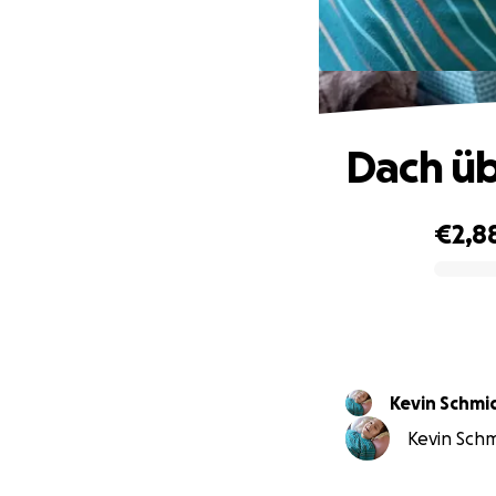
Dach üb
€2,8
0% complete
Kevin Schmi
Kevin Schmi