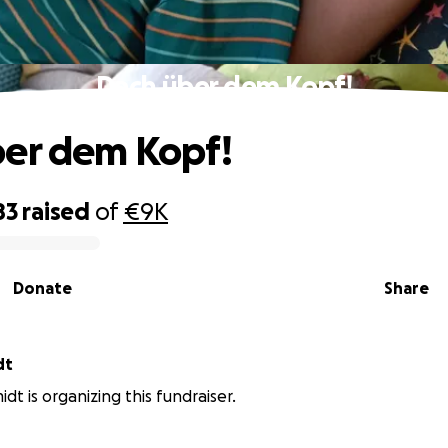
Dach über dem Kopf!
er dem Kopf!
83
raised
of
€9K
Donate
Share
dt
dt is organizing this fundraiser.