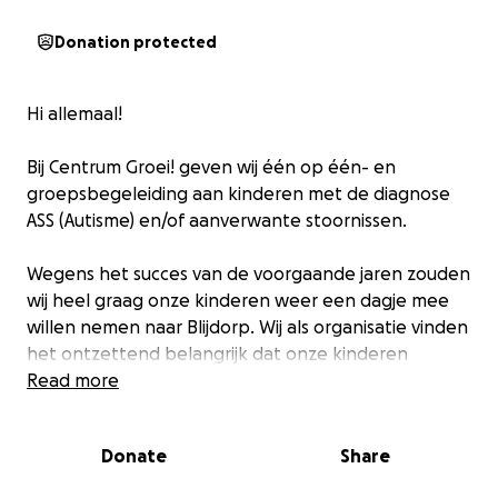
Donation protected
Hi allemaal!
Bij Centrum Groei! geven wij één op één- en
groepsbegeleiding aan kinderen met de diagnose
ASS (Autisme) en/of aanverwante stoornissen.
Wegens het succes van de voorgaande jaren zouden
wij heel graag onze kinderen weer een dagje mee
willen nemen naar Blijdorp. Wij als organisatie vinden
het ontzettend belangrijk dat onze kinderen
dezelfde ervaringen kunnen opdoen als alle andere
Read more
kinderen. Voor ouders is deze stap vaak erg
spannend, waardoor onze kinderen dit vaak niet
Donate
Share
kunnen doen. Door dit soort activiteiten met onze
kinderen te ondernemen, groeit het vertrouwen