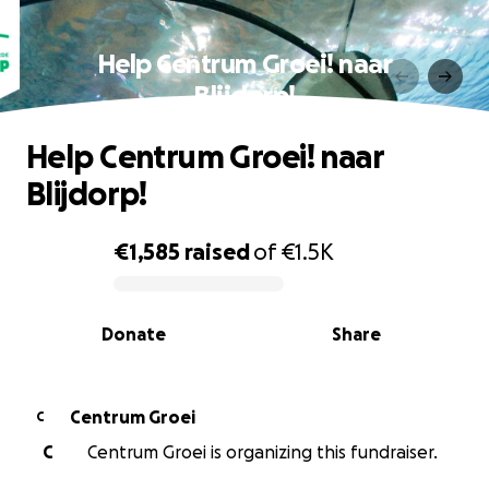
Help Centrum Groei! naar
Blijdorp!
Help Centrum Groei! naar
Blijdorp!
€1,585
raised
of
€1.5K
0% complete
Donate
Share
Centrum Groei
C
C
Centrum Groei is organizing this fundraiser.