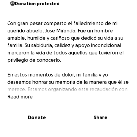
Donation protected
Con gran pesar comparto el fallecimiento de mi
querido abuelo, Jose Miranda. Fue un hombre
amable, humilde y cariñoso que dedicó su vida a su
familia. Su sabiduría, calidez y apoyo incondicional
marcaron la vida de todos aquellos que tuvieron el
privilegio de conocerlo.
En estos momentos de dolor, mi familia y yo
deseamos honrar su memoria de la manera que él se
merece. Estamos organizando esta recaudación con
el propósito de cubrir los gastos funerarios y darle
Read more
una despedida digna, rodeado del amor de quienes
lo apreciaban. Cualquier aporte, por pequeño que
Donate
Share
sea, será de gran ayuda y profundamente
agradecido.