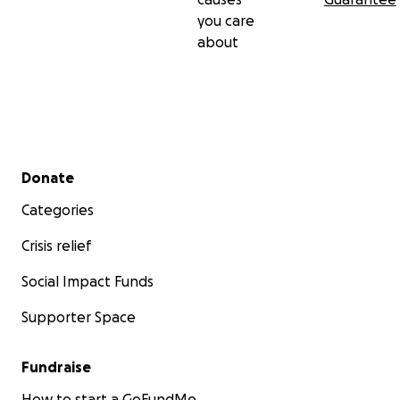
you care
about
Secondary menu
Donate
Categories
Crisis relief
Social Impact Funds
Supporter Space
Fundraise
How to start a GoFundMe