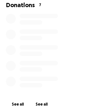
Gracias por su apoyo, oraciones y por acompañarnos
Donations
7
en este difícil momento.
See all
See all