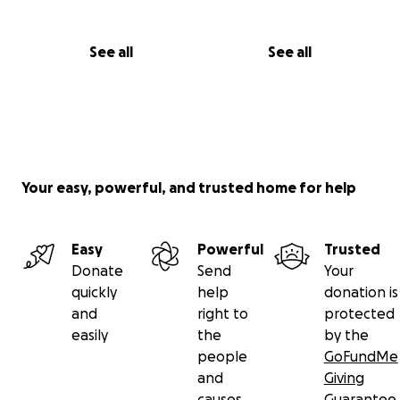
See all
See all
Your easy, powerful, and trusted home for help
Easy
Powerful
Trusted
Donate
Send
Your
quickly
help
donation is
and
right to
protected
easily
the
by the
people
GoFundMe
and
Giving
causes
Guarantee