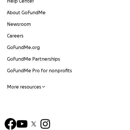
Help Center
About GoFundMe
Newsroom
Careers
GoFundMe.org
GoFundMe Partnerships
GoFundMe Pro for nonprofits
More resources