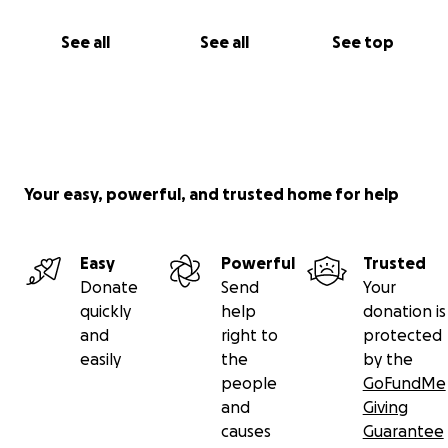
See all
See all
See top
Your easy, powerful, and trusted home for help
Easy
Powerful
Trusted
Donate
Send
Your
quickly
help
donation is
and
right to
protected
easily
the
by the
people
GoFundMe
and
Giving
causes
Guarantee