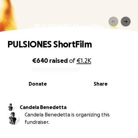
PULSIONES ShortFilm
PULSIONES ShortFilm
€640
raised
of
€1.2K
0% complete
Donate
Share
Candela Benedetta
Candela Benedetta is organizing this
fundraiser.