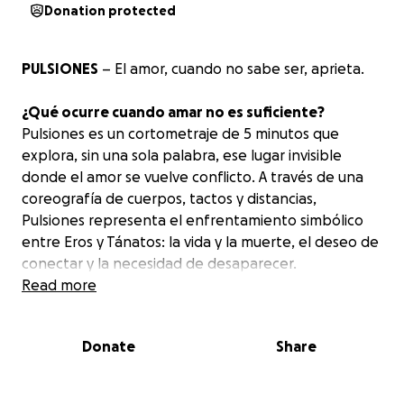
Donation protected
PULSIONES
– El amor, cuando no sabe ser, aprieta.
¿Qué ocurre cuando amar no es suficiente?
Pulsiones es un cortometraje de 5 minutos que
explora, sin una sola palabra, ese lugar invisible
donde el amor se vuelve conflicto. A través de una
coreografía de cuerpos, tactos y distancias,
Pulsiones representa el enfrentamiento simbólico
entre Eros y Tánatos: la vida y la muerte, el deseo de
conectar y la necesidad de desaparecer.
Read more
¿De qué va?
Una pareja joven convive en su hogar.
Donate
Share
Aparentemente, todo es cotidiano. Pero en el
silencio de sus gestos se esconde el conflicto:
Ella, encarnación de la vida, busca amar, cuidar, tocar.