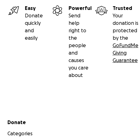
All donations for the purchase of the dog are more
Easy
Powerful
Trusted
than welcome. If you are not able to donate, I am
Donate
Send
Your
also very helped if you want to share this action.
quickly
help
donation is
and
right to
protected
Big thanks!
easily
the
by the
people
GoFundMe
and
Giving
causes
Guarantee
you care
about
Secondary menu
Donate
Categories