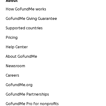
About
How GoFundMe works
GoFundMe Giving Guarantee
Supported countries
Pricing
Help Center
About GoFundMe
Newsroom
Careers
GoFundMe.org
GoFundMe Partnerships
GoFundMe Pro for nonprofits