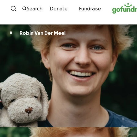
Skip to content
Search
Donate
Fundraise
Robin Van Der Meel
R