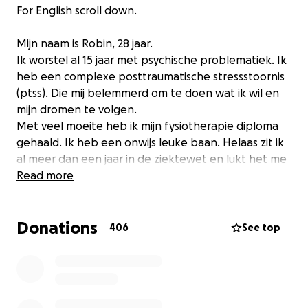
For English scroll down.
Mijn naam is Robin, 28 jaar.
Ik worstel al 15 jaar met psychische problematiek. Ik
heb een complexe posttraumatische stressstoornis
(ptss). Die mij belemmerd om te doen wat ik wil en
mijn dromen te volgen.
Met veel moeite heb ik mijn fysiotherapie diploma
gehaald. Ik heb een onwijs leuke baan. Helaas zit ik
al meer dan een jaar in de ziektewet en lukt het me
niet mijn werk uit te voeren. Met een hulphond zou
Read more
ik weer kunnen werken.
Andere dingen die en hulphond voor mij kan doen
Donations
zijn:
406
See top
- wakker maken uit nachtmerries
- Vertrouwen geven om mn huis uit te gaan, voor bv
boodschappen
- Weer zelfstandig kunnen reizen met het ov
- Voorkomen of stoppen van een dissociatie of