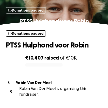
Donations paused
PTSS Hulphond voor Robin
Donations paused
PTSS Hulphond voor Robin
€10,407
raised
of
€10K
0% complete
Robin Van Der Meel
R
Robin Van Der Meel is organizing this
R
fundraiser.