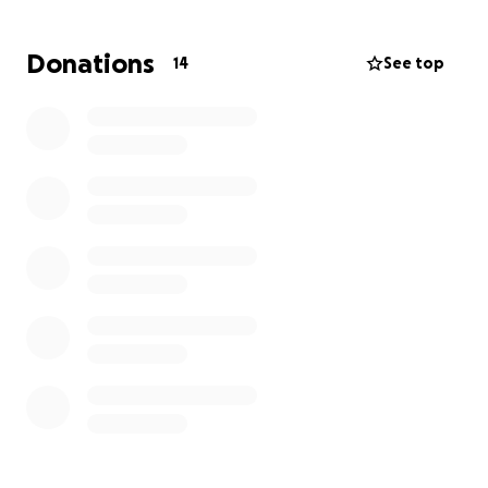
sumamente activa. Me preocupa lo mucho que la
falta de su pierna, pueda afectar su movilidad y
Donations
14
See top
calidad de vida. El no tiene empleo y no contamos
con los medios económicos para la adquisición de
una prótesis. Esta sería una gran diferencia para que
él pudiera ser autosuficiente y vivir una vida lo más
funcional posible. Por lo cual, agradezco
inmensamente a todas las personas que desde su
corazón decidan apoyarnos en esta empresa de
lograr que César vuelva a caminar.