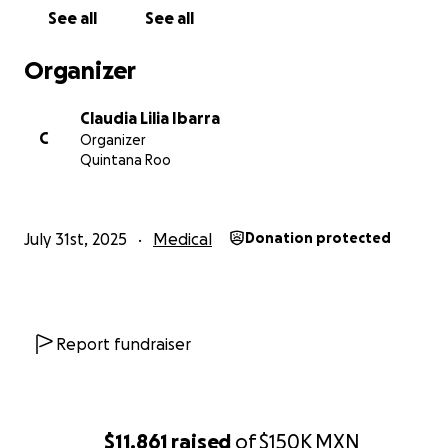
See all
See all
Organizer
Claudia Lilia Ibarra
C
Organizer
Quintana Roo
July 31st, 2025
Medical
Donation protected
Report fundraiser
$11,861
raised
of
$150K
MXN