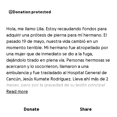
Donation protected
Hola, me llamo Lilia. Estoy recaudando fondos para
adquirir una prótesis de pierna para mí hermano. El
pasado 19 de mayo, nuestra vida cambió en un
momento terrible. Mi hermano fue atropellado por
una mujer que de inmediato se dio a la fuga,
dejándolo tirado en plena vía. Personas hermosas se
acercaron y lo socorrieron, llamaron a una
ambulancia y fue trasladado al Hospital General de
Cancún, Jesús Kumate Rodríguez. Lleva ahí más de 2
meses, pero por la gravedad de su lesión principal
(fractura expuesta de tibia y peroné) y por la grave
Read more
carencia de recursos en los hospitales públicos,
desafortunadamente no lograron salvar su pierna y
Donate
Share
precisamente hoy, está programado para cirugía de
amputación. Mi hermano es una persona,