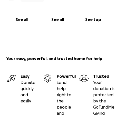
See all
See all
See top
Your easy, powerful, and trusted home for help
Easy
Powerful
Trusted
Donate
Send
Your
quickly
help
donation is
and
right to
protected
easily
the
by the
people
GoFundMe
and
Giving