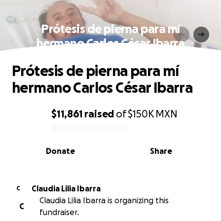
Prótesis de pierna para mí
hermano Carlos César Ibarra
Prótesis de pierna para mí
hermano Carlos César Ibarra
$11,861
raised
of
$150K
MXN
0% complete
Donate
Share
Claudia Lilia Ibarra
C
Claudia Lilia Ibarra is organizing this
C
fundraiser.