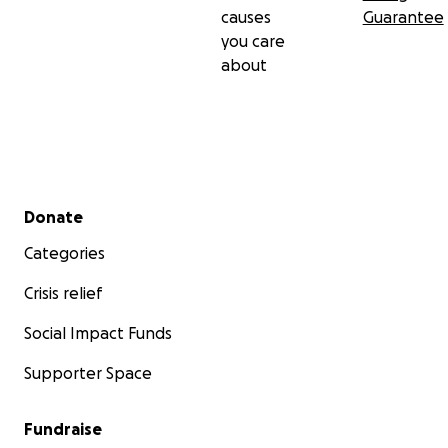
causes
Guarantee
you care
about
Secondary menu
Donate
Categories
Crisis relief
Social Impact Funds
Supporter Space
Fundraise