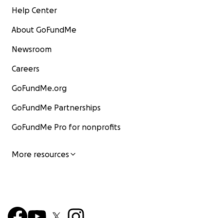
Help Center
About GoFundMe
Newsroom
Careers
GoFundMe.org
GoFundMe Partnerships
GoFundMe Pro for nonprofits
More resources