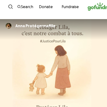
Skip to content
Search
Donate
Fundraise
Anna Protégermafille