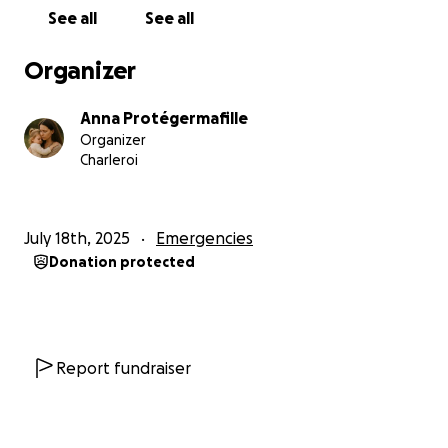
raconter notre histoire en toute transparence.
See all
See all
Mais aujourd’hui, pour notre sécurité, je dois garder
l’anonymat.
Organizer
❤️ Je crois encore que la solidarité peut changer le
Anna Protégermafille
cours des choses.
Organizer
Je crois que l’amour d’une mère, porté par le soutien
Charleroi
des autres, peut être plus fort que la peur.
A toutes les personnes qui choisiront de ne pas
détourner le regards,
July 18th, 2025
Emergencies
Donation protected
Merci, du fond du cœur.
— Anna
#JusticePourLila #ProtectionDesEnfants #Anna&Lila
#MèresEnLutte #StopSilence #UrgenceJustice
Report fundraiser
#InnocenteEnDanger