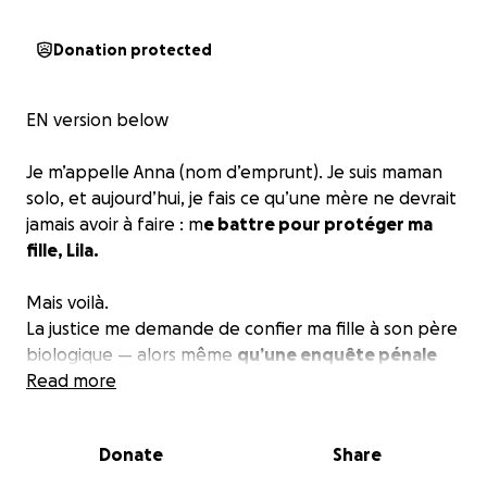
Donation protected
EN version below
Je m’appelle Anna (nom d’emprunt). Je suis maman
solo, et aujourd’hui, je fais ce qu’une mère ne devrait
jamais avoir à faire : m
e battre pour protéger ma
fille, Lila.
Mais voilà.
La justice me demande de confier ma fille à son père
biologique — alors même
qu’une enquête pénale
est toujours en cours contre lui pour des faits
Read more
d’une extrême gravité.
Donate
Share
J’ai aujourd’hui la garde principale de Lila. Mais je vis
sous la menace permanente de la perdre.