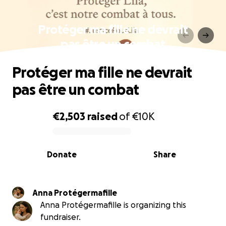
Protéger ma fille ne devrait
pas être un combat
Protéger ma fille ne devrait
pas être un combat
€2,503
raised
of
€10K
0% complete
Donate
Share
Anna Protégermafille
Anna Protégermafille is organizing this
fundraiser.