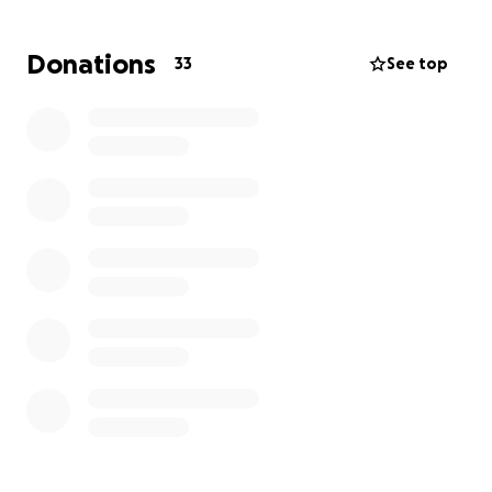
Pire encore, je suis déjà obligée de la laisser partir
chaque week-end,
là où Lila n'est pas en sécurité.
Donations
33
See top
Je ne veux pas me résigner. Je refuse de me taire.
Mais pour cela,
j’ai besoin d’un avocat spécialisé
,
capable de défendre ma fille et de faire entendre
sa voix.
Cette cagnotte servira exclusivement à financer ce
combat juridique.
L'ouverture de dossier au pénal et au civil coûtent
5000€
et ce n'est qu'une
provision
.
Si vous le pouvez, donnez.
Si vous ne le pouvez pas, partagez.
Chaque geste compte pour protéger un enfant. ❤️
Le jour où ma fille sera enfin protégée, je pourrai