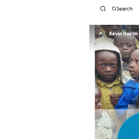
Search
Kevin Hakim
K