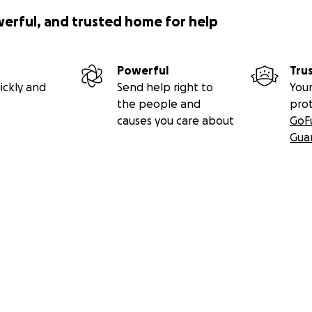
werful, and trusted home for help
Powerful
Tru
ickly and
Send help right to
Your
the people and
pro
causes you care about
GoF
Gua
----------------------------------------------------------------
-
----------------------------------------------------------------
-
S - ABOUT US