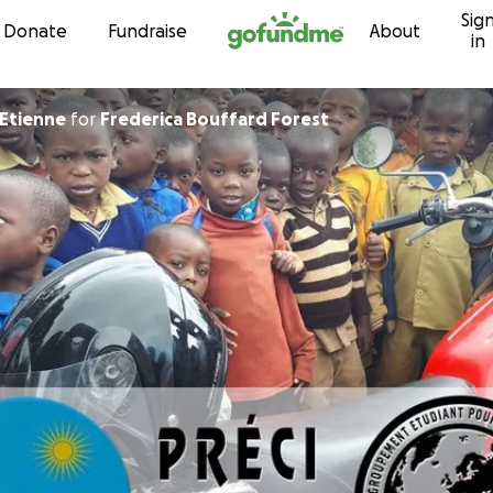
Sig
Skip to content
Donate
Fundraise
About
in
 Etienne
for
Frederica Bouffard Forest