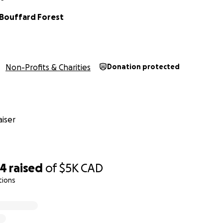
 Bouffard Forest
Non-Profits & Charities
Donation protected
----------------------------------------------------------------
-
----------------------------------------------------------------
-
NOTRE DÉFI - OUR GOAL
iser
25e anniversaire de notre organisme à but non lucratif, nou
 couru un marathon* le 27 mai 2018 afin d’amasser des fond
e. Venant de plusieurs milieux sportifs différents, cette é
24
raised
of
$5K
CAD
surer les uns aux autres dans une compétition amicale pou
tions
ulièrement à coeur.
 Philip McAllister ainsi que Kevin Hakim Etienne ont effect
lle, puis Camille Mondou, Frédérica Bouffard Forest et Mar