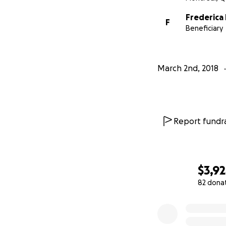
Frederica
F
Beneficiary
March 2nd, 2018
-------------------
-------------------
-------------------
-------------------
Report fundra
Pour célébrer le 
PRÉCI 2018, avons
bâtiment en Afriqu
$3,9
permis de nous me
82 dona
nous tient partic
0% complete
*Felix Sauvageau,
manière individue