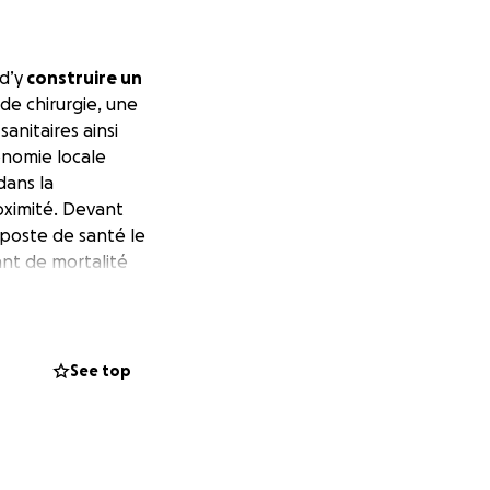
d’y
construire un
 de chirurgie, une
anitaires ainsi
onomie locale
dans la
roximité. Devant
 poste de santé le
ant de mortalité
s lisez ceci, les
r cette
anté!
See top
health post in the
om, a pharmacy, a
ition of