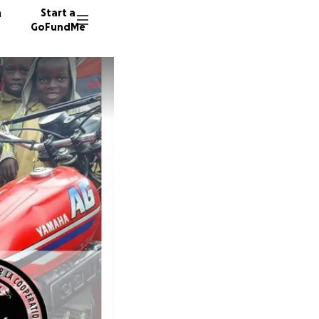
n
Start a
GoFundMe
K
A
K
82 dono