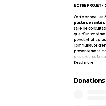
NOTRE PROJET -
Cette année, les 
poste de santé da
salle de consultat
que d’un système 
pendant et après 
communauté d’en
présentement marc
plus proche, la po
infantile dû aux d
Read more
travaux ont offic
plateforme aider
Donations
This year, the 6 s
village of Kuntur
laboratory, sanita