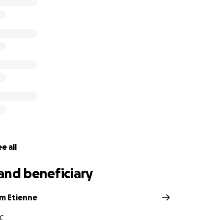
cal economy during and after it’s construction, this center w
n the community of roughly
10 200 citizens
by providing acc
e village. Currently having to walk about 6 kilometers throug
e closest center, the population of the village of Kunturo is 
y rates during pregancy due to the tough travelling conditio
ding this, work officially began in Kunturo and all the 
l help providing medical equipment to the health post!
e all
and beneficiary
im Etienne
C