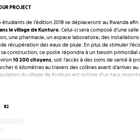
 OUR PROJECT
6 étudiants de l’édition 2018 se déplaceront au Rwanda afin 
ns le village de Kunturo
. Celui-ci sera composé d’une salle
ion, une pharmacie, un espace laboratoire, des installations s
de récupération des eaux de pluie. En plus de stimuler l’éc
sa construction, ce poste répondra à un besoin primordial 
viron
10 200 citoyens
, soit l’accès à des soins de santé à p
her 6 kilomètres au travers des collines avant d’arriver au
pulation du village de Kunturo est victime d’un taux import
éplacements difficiles lors des grossesses .
Au moment où vou
iellement débuté à Kunturo et tous les fonds ramassez su
ont à l'acheminement de matériel medicale au poste de s
82
tudents of the 2018 edition will travel to Rwanda to
build a 
o
. It will be composed of a surgery room, a consultation ro
ry installations and a rain water recuperation system. In add