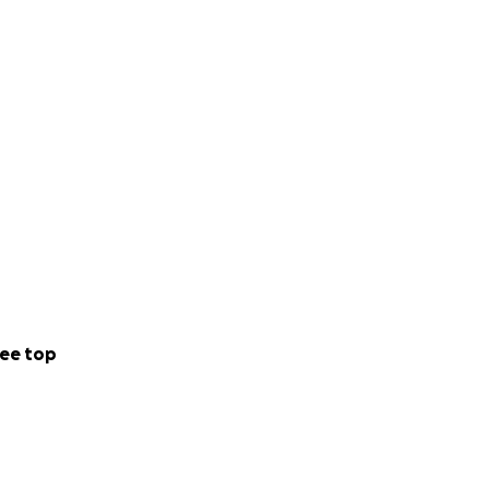
 ran a marathon*
rom differents
iendly competition
 a marathon while
athon relay.
ee top