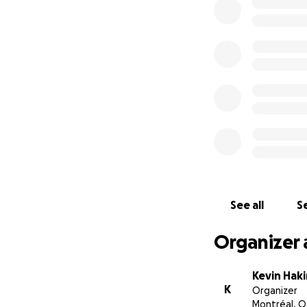
stimulating the lo
primordial need i
services nearby th
order to get to th
infantile mortalit
moment you're rea
this platform wil
See all
Se
Organizer 
Kevin Hak
K
Organizer
Montréal, Q