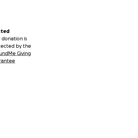
sted
 donation is
tected by the
undMe Giving
rantee
-------------------
-------------------