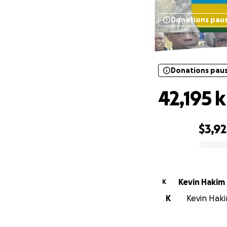
Donations pau
Donations pau
42,195 
$3,9
0% complete
Kevin Hakim
K
K
Kevin Haki