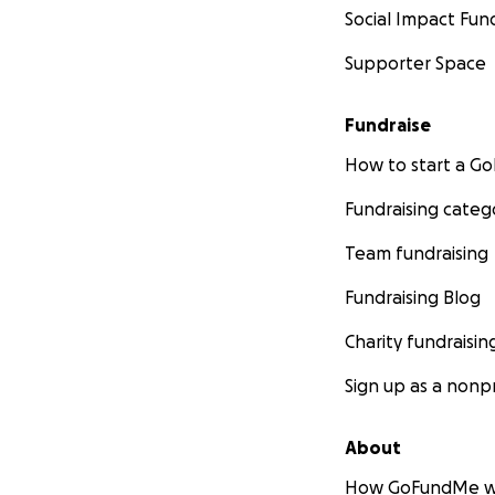
Social Impact Fun
Le Programme de 
regroupe des étud
Supporter Space
combiner leurs c
à une communauté
Fundraise
précédemment réal
au Togo au cours 
How to start a 
Fundraising categ
The Programme de
Team fundraising
volunteer student
their knowledge 
Fundraising Blog
stricken by pover
international coop
Charity fundraisin
Sign up as a nonpr
About
How GoFundMe w