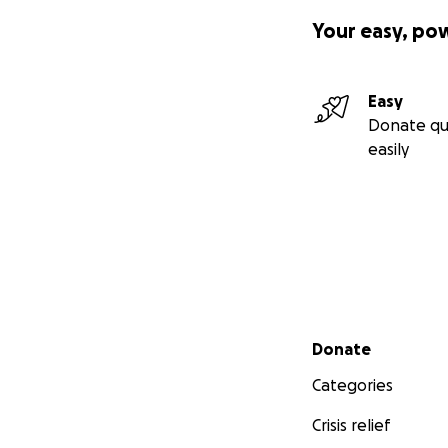
Your easy, po
Easy
Donate qu
easily
-------------------
Secondary menu
-------------------
Donate
-------------------
Categories
-------------------
À PROPOS DE NOU
Crisis relief