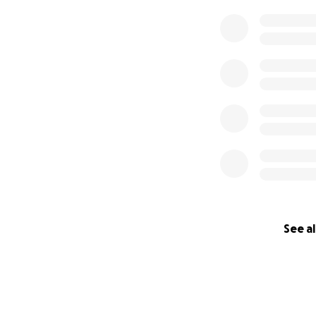
couru un marathon
To celebrate the 
on May 27th 2018 i
sports background
for a cause that 
*Felix Sauvageau, 
Camille Mondou, F
See al