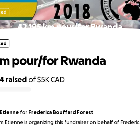
sed
42,195 km pour/for Rwanda
sed
km pour/for Rwanda
24
raised
of
$5K
CAD
 Etienne
for
Frederica Bouffard Forest
m Etienne is organizing this fundraiser on behalf of Frederi