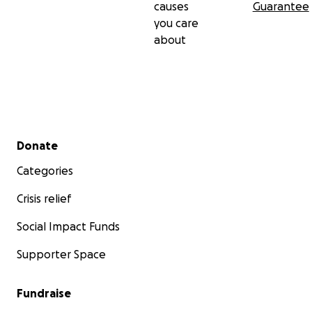
causes
Guarantee
you care
about
Secondary menu
Donate
Categories
Crisis relief
Social Impact Funds
Supporter Space
Fundraise