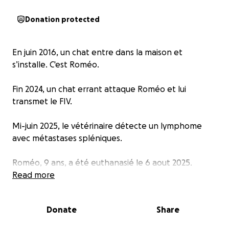
Donation protected
En juin 2016, un chat entre dans la maison et
s’installe. C'est Roméo.
Fin 2024, un chat errant attaque Roméo et lui
transmet le FIV.
Mi-juin 2025, le vétérinaire détecte un lymphome
avec métastases spléniques.
Roméo, 9 ans, a été euthanasié le 6 aout 2025.
Read more
Le montant de cette cagnotte correspond aux frais
engagés depuis le début d’année pour soigner
Donate
Share
Roméo et nous voulons que vos dons servent à aider
d’autres chats.