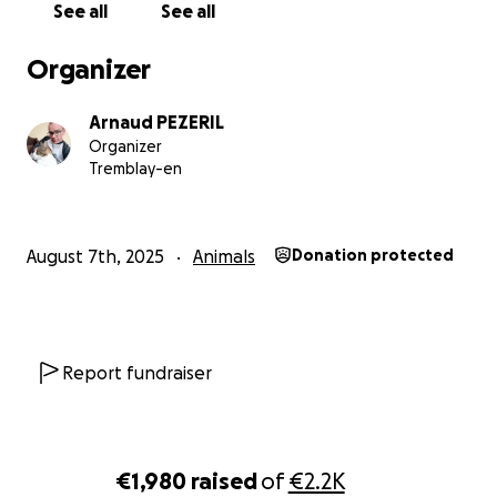
See all
See all
Arnaud et sa famille
Organizer
Arnaud PEZERIL
Organizer
Tremblay-en
August 7th, 2025
Animals
Donation protected
Report fundraiser
€1,980
raised
of
€2.2K