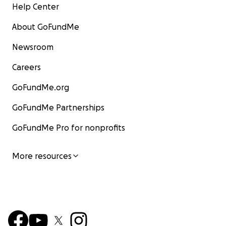
Help Center
About GoFundMe
Newsroom
Careers
GoFundMe.org
GoFundMe Partnerships
GoFundMe Pro for nonprofits
More resources