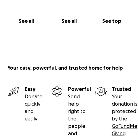
See all
See all
See top
Your easy, powerful, and trusted home for help
Easy
Powerful
Trusted
Donate
Send
Your
quickly
help
donation is
and
right to
protected
easily
the
by the
people
GoFundMe
and
Giving