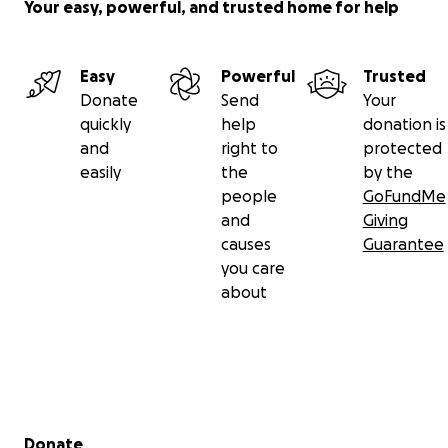
Your easy, powerful, and trusted home for help
Easy
Powerful
Trusted
Donate
Send
Your
quickly
help
donation is
and
right to
protected
easily
the
by the
people
GoFundMe
and
Giving
causes
Guarantee
you care
about
Secondary menu
Donate