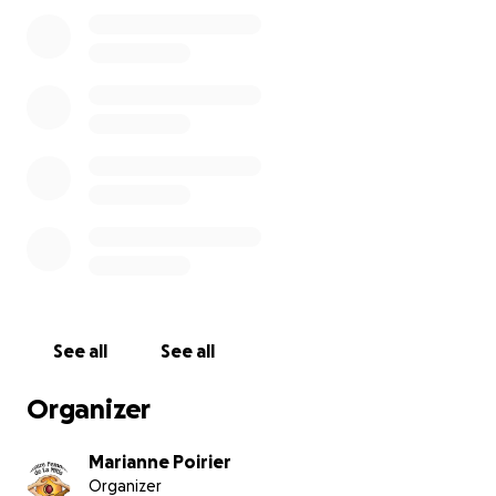
permet de venir en aide à des femmes de la Mitis qui
ont des besoins spécifiques, pour un moment précis,
au niveau des soins de santé. Que ce soit pour payer
une facture d’une médication d’urgence, des soins
occulaires, des soins dentaires, des produits
d’hygiène menstruel, etc.
Un grand merci de votre générosité!
See all
See all
Organizer
Marianne Poirier
Organizer