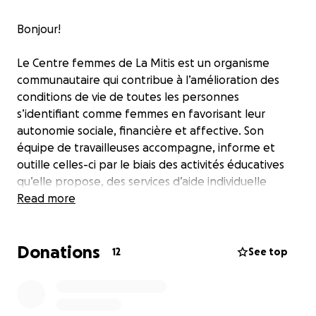
Bonjour!
Le Centre femmes de La Mitis est un organisme
communautaire qui contribue à l’amélioration des
conditions de vie de toutes les personnes
s’identifiant comme femmes en favorisant leur
autonomie sociale, financière et affective. Son
équipe de travailleuses accompagne, informe et
outille celles-ci par le biais des activités éducatives
qu’elle propose, des services d’aide individuelle
qu’elle offre et des actions collectives qu’elle
Read more
soutient et organise.
Donations
Nous avons besoin de votre aide pour renflouer
12
See top
notre "Fond Santé" afin de venir en aide directement
à votre communauté et démontrer votre solidarité!
Celui-ci a été mis sur pied il y a quelques années et