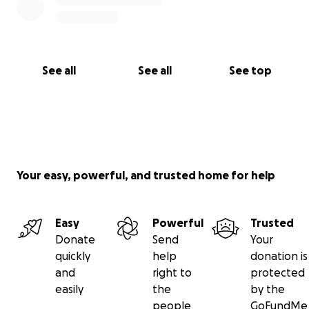
See all
See all
See top
Your easy, powerful, and trusted home for help
Easy
Powerful
Trusted
Donate
Send
Your
quickly
help
donation is
and
right to
protected
easily
the
by the
people
GoFundMe