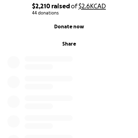
$2,210
raised
of
$2.6K
CAD
44 donations
0% complete
Donate now
Share