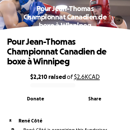
Pour Jean-Thomas
Championnat Canadien de
boxe à Winnipeg
Pour Jean-Thomas
Championnat Canadien de
boxe à Winnipeg
$2,210
raised
of
$2.6K
CAD
0% complete
Donate
Share
René Côté
R