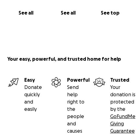
See all
See all
See top
Your easy, powerful, and trusted home for help
Easy
Powerful
Trusted
Donate
Send
Your
quickly
help
donation is
and
right to
protected
easily
the
by the
people
GoFundMe
and
Giving
causes
Guarantee