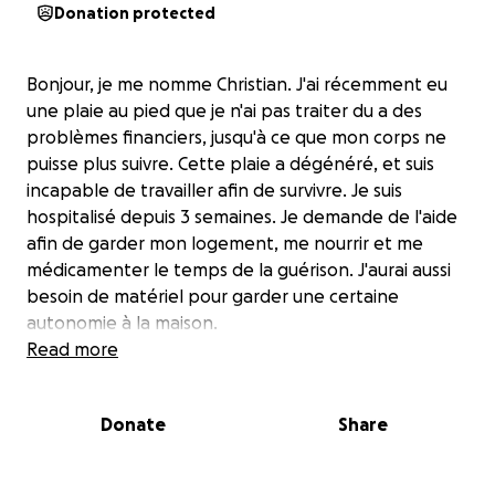
Donation protected
Bonjour, je me nomme Christian. J'ai récemment eu
une plaie au pied que je n'ai pas traiter du a des
problèmes financiers, jusqu'à ce que mon corps ne
puisse plus suivre. Cette plaie a dégénéré, et suis
incapable de travailler afin de survivre. Je suis
hospitalisé depuis 3 semaines. Je demande de l'aide
afin de garder mon logement, me nourrir et me
médicamenter le temps de la guérison. J'aurai aussi
besoin de matériel pour garder une certaine
autonomie à la maison.
Read more
Je devrai sûrement me recycler dans un autre travail
puisque je ne suis pas certain de pouvoir retourner
Donate
Share
en cuisine, ou on passe de longues heures debout.
Toute aide est appréciée le temps de cette