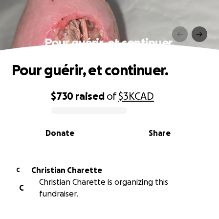
Pour guérir, et continuer.
Pour guérir, et continuer.
$730
raised
of
$3K
CAD
0% complete
Donate
Share
Christian Charette
C
Christian Charette is organizing this
C
fundraiser.