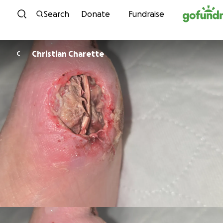
Skip to content
Search
Donate
Fundraise
Christian Charette
C