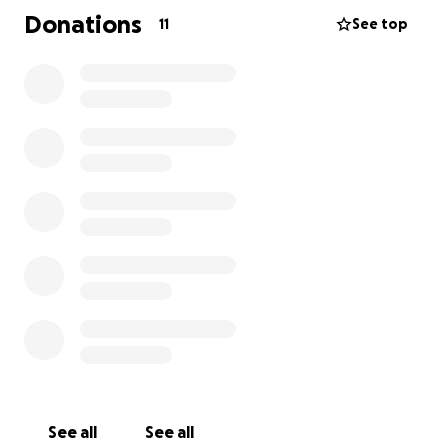
épreuve.
Donations
11
See top
See all
See all