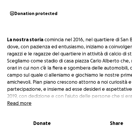
Donation protected
La nostra storia
comincia nel 2016, nel quartiere di San B
dove, con pazienza ed entusiasmo, iniziamo a coinvolger
ragazzi e le ragazze del quartiere in attività di calcio di s
Scegliamo come stadio di casa piazza Carlo Alberto che, 
orari in cui non c'è la fiera e sgombera delle automobili, d
campo sul quale ci alleniamo e giochiamo le nostre prim
amichevoli. Pian piano crescono attorno a noi curiosità e
partecipazione, e insieme ad esse desideri e aspettative.
2019, con dedizione e con l'aiuto delle persone che si er
avvicinate al progetto (e che ancora oggi ringraziamo p
Read more
questo), decidiamo di costituirci come associazione per 
prendere parte a un campionato federale (in quel caso C
Donate
Share
Nasce così nel 2019 la ASD San Berillo Calcio Junior, la vogl
gioia sono grandi ma purtroppo appena un anno dopo il