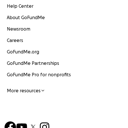
Help Center
About GoFundMe
Newsroom
Careers
GoFundMe.org
GoFundMe Partnerships
GoFundMe Pro for nonprofits
More resources