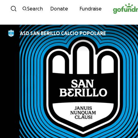
Skip to content
Search
Donate
Fundraise
ASD SAN BERILLO CALCIO POPOLARE