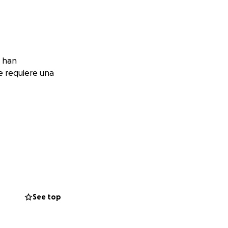
e han
e requiere una
pero aún
See top
económico que