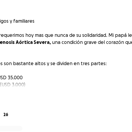
gos y familiares
) requerimos hoy mas que nunca de su solidaridad. Mi papá l
enosis Aórtica Severa,
una condición grave del corazón qu
 son bastante altos y se dividen en tres partes:
 USD 35.000
: (USD 3.000)
exámenes y postoperatorio: USD 20.000
stamos haciendo todo lo posible para cubrir estos costos, 
a
26
sibilidades, te agradeceríamos muchísimo cualquier apoyo 