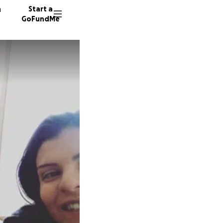
n
Start a
GoFundMe