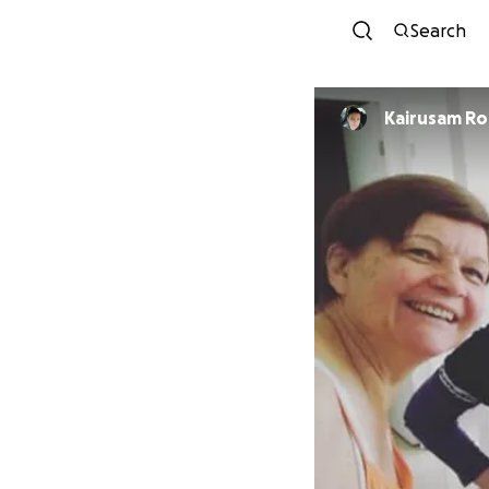
Search
Kairusam Ro