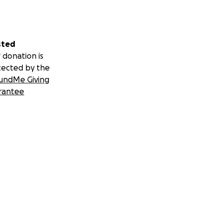
sted
 donation is
tected by the
undMe Giving
rantee