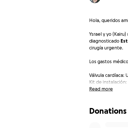
Hola, queridos ami
Ysrael y yo (Kairu
diagnosticado
Est
cirugía urgente.
Los gastos médicos
Válvula cardíaca:
Kit de instalación
Hospitalización, 
Read more
Como familia ya e
Donations
necesitamos ayud
Si está en tus po