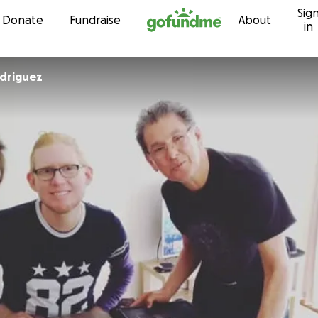
Sig
Skip to content
Donate
Fundraise
About
in
driguez