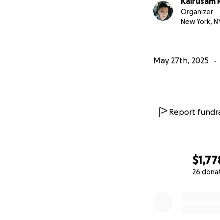
Kairusam 
Organizer
New York, N
May 27th, 2025
Report fundra
$1,77
26 dona
0% complete