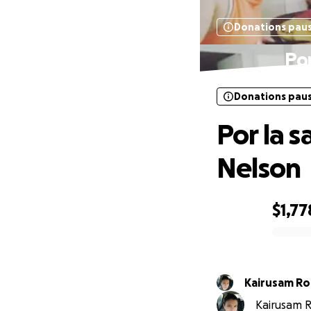
Donations pau
Por
Donations pau
Por la 
Nelson
$1,77
0% complete
Kairusam Ro
Kairusam R