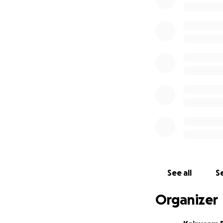
puedas brindar.
❤️
Cualquier monto
Si en este momen
compartiendo est
See all
Se
Organizer