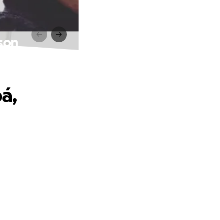
lson
á,