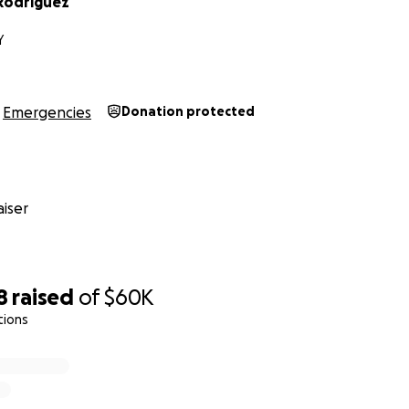
Rodriguez
Y
Emergencies
Donation protected
iser
8
raised
of
$60K
tions