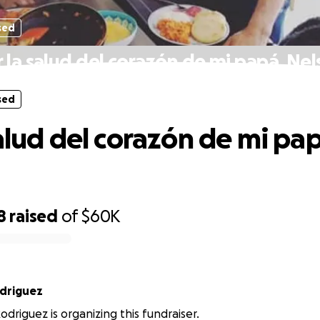
sed
 la salud del corazón de mi papá, Ne
sed
salud del corazón de mi pap
8
raised
of
$60K
driguez
odriguez is organizing this fundraiser.