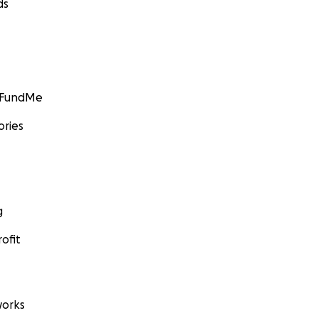
ds
GoFundMe
ories
g
ofit
orks