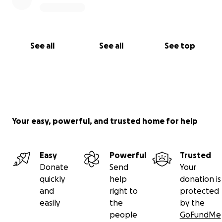
See all
See all
See top
Your easy, powerful, and trusted home for help
Easy
Powerful
Trusted
Donate
Send
Your
quickly
help
donation is
and
right to
protected
easily
the
by the
people
GoFundMe