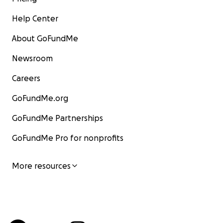
Help Center
About GoFundMe
Newsroom
Careers
GoFundMe.org
GoFundMe Partnerships
GoFundMe Pro for nonprofits
More resources