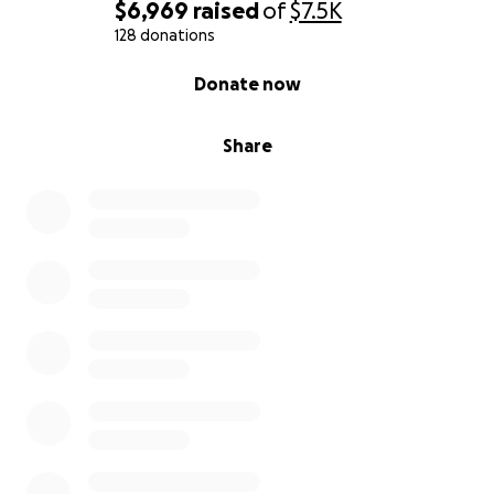
$6,969
raised
of
$7.5K
128 donations
0% complete
Donate now
Share