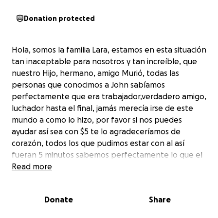
Donation protected
Hola, somos la familia Lara, estamos en esta situación
tan inaceptable para nosotros y tan increíble, que
nuestro Hijo, hermano, amigo Murió, todas las
personas que conocimos a John sabíamos
perfectamente que era trabajador,verdadero amigo,
luchador hasta el final, jamás merecía irse de este
mundo a como lo hizo, por favor si nos puedes
ayudar así sea con $5 te lo agradeceríamos de
corazón, todos los que pudimos estar con al así
fueran 5 minutos sabemos perfectamente lo que el
era como hombre, solo queremos que regrese a
Read more
nuestro país, que descanse en paz
Donate
Share