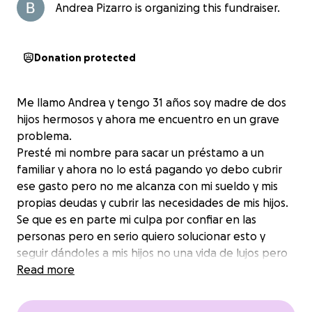
Andrea Pizarro is organizing this fundraiser.
Donation protected
Me llamo Andrea y tengo 31 años soy madre de dos
hijos hermosos y ahora me encuentro en un grave
problema.
Presté mi nombre para sacar un préstamo a un
familiar y ahora no lo está pagando yo debo cubrir
ese gasto pero no me alcanza con mi sueldo y mis
propias deudas y cubrir las necesidades de mis hijos.
Se que es en parte mi culpa por confiar en las
personas pero en serio quiero solucionar esto y
seguir dándoles a mis hijos no una vida de lujos pero
si una vida tranquila sin preocupaciones constantes.
Read more
Agradecería infinitamente su ayuda.