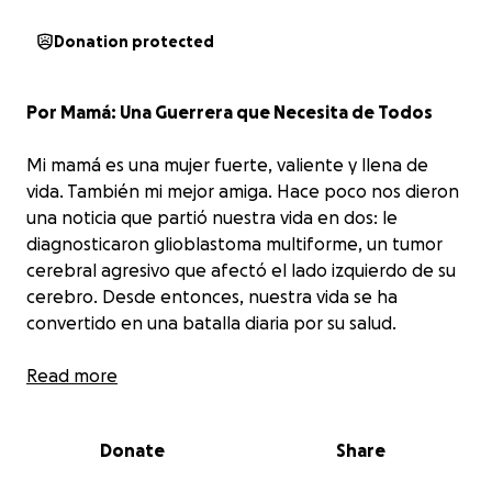
Donation protected
Por Mamá: Una Guerrera que Necesita de Todos
Mi mamá es una mujer fuerte, valiente y llena de
vida. También mi mejor amiga. Hace poco nos dieron
una noticia que partió nuestra vida en dos: le
diagnosticaron glioblastoma multiforme, un tumor
cerebral agresivo que afectó el lado izquierdo de su
cerebro. Desde entonces, nuestra vida se ha
convertido en una batalla diaria por su salud.
La operación fue un paso enorme y riesgoso, pero
Read more
gracias a Dios salió con vida. Sin embargo, las
secuelas han sido devastadoras: perdió la movilidad
Donate
Share
de la mitad de su cuerpo, ya no puede caminar y
necesita ayuda para todo. Mi mamá, que siempre