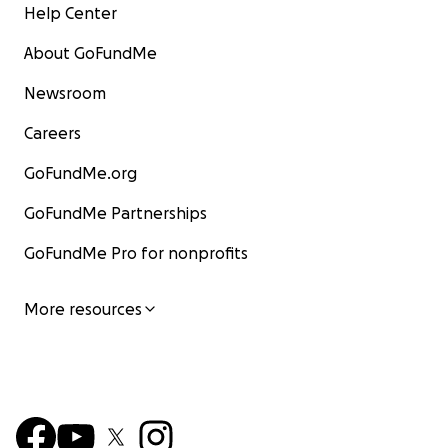
Help Center
About GoFundMe
Newsroom
Careers
GoFundMe.org
GoFundMe Partnerships
GoFundMe Pro for nonprofits
More resources