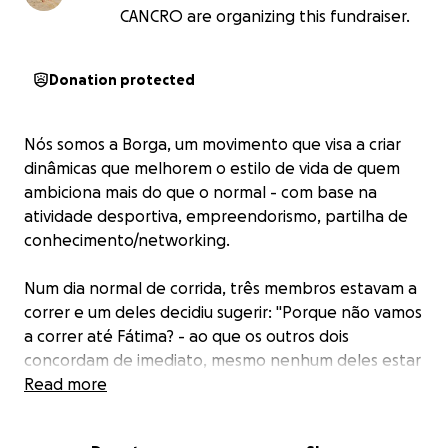
CANCRO are organizing this fundraiser.
Donation protected
Nós somos a Borga, um movimento que visa a criar
dinâmicas que melhorem o estilo de vida de quem
ambiciona mais do que o normal - com base na
atividade desportiva, empreendorismo, partilha de
conhecimento/networking.
Num dia normal de corrida, três membros estavam a
correr e um deles decidiu sugerir: "Porque não vamos
a correr até Fátima? - ao que os outros dois
concordam de imediato, mesmo nenhum deles estar
suficientemente bem preparado fisicamente para
Read more
fazer 240 km numa semana.
Importante mencionar que só tiveram 3 semanas