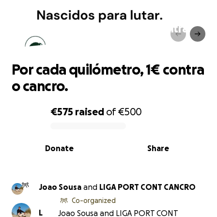
Por cada quilómetro, 1€ contra
o cancro.
Por cada quilómetro, 1€ contra
o cancro.
€575
raised
of
€500
0% complete
Donate
Share
Joao Sousa
and
LIGA PORT CONT CANCRO
Co-organized
L
Joao Sousa and LIGA PORT CONT