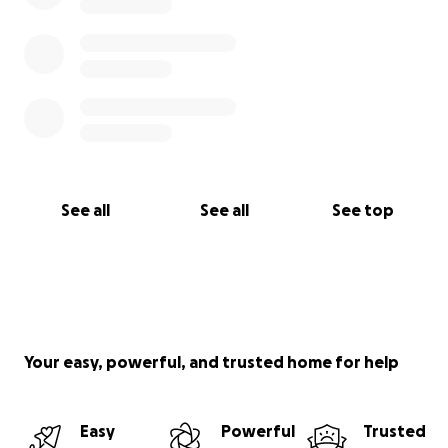
See all
See all
See top
Your easy, powerful, and trusted home for help
Easy
Powerful
Trusted