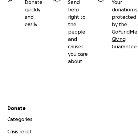
Donate
Send
Your
quickly
help
donation is
and
right to
protected
easily
the
by the
people
GoFundMe
and
Giving
causes
Guarantee
you care
about
Secondary menu
Donate
Categories
Crisis relief