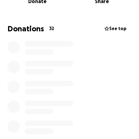
Donate
Share
para se preparar realmente...
A missão do movimento Borga sempre foi
fazer do
mundo um local melhor,
liberando o verdadeiro
Donations
32
See top
potencial de cada um dos membros. Tendo isto em
conta e tendo noção do nosso micro impacto no
presente,
decidimos fazer uma parceria com a Liga
Portuguesa contra o Cancro
, uma associação
fundada em 1941 e com bastante impacto a nível
nacional.
Objetivos da LPCC:
Divulgar informação sobre o cancro e
promover a educação para a Saúde, com
ênfase para a sua prevenção;
Contribuir para o apoio social e a humanização
da assistência ao doente oncológico, em todas
as fases da doença;