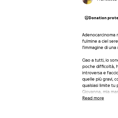
Donation prot
Adenocarcinoma mu
fulmine a ciel ser
l'immagine di una 
Ciao a tutti, io s
poche difficoltà, 
introversa e facci
quelle più gravi, 
qualsiasi limite tu
Giovanna, mia m
Mia mamma è una 
Read more
forte, energica ed
È generosa e altru
anche per questo 