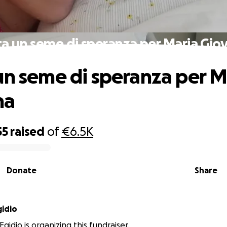
ta un seme di speranza per Maria Gio
un seme di speranza per M
na
55
raised
of
€6.5K
Donate
Share
gidio
gidio is organizing this fundraiser.