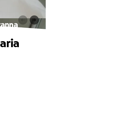
vanna
aria