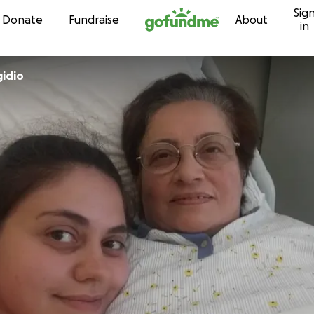
Sig
Skip to content
Donate
Fundraise
About
in
gidio