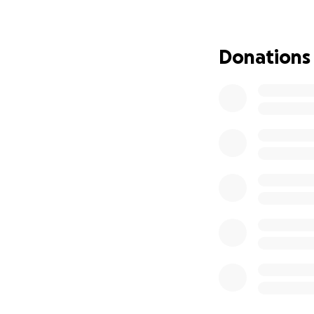
frequenza e che a
non è stata mai mi
repentaglio da un 
Donations
Cosa significa al q
non avendo partic
mia famiglia che l
primario, anche fe
confermato dalla 
Inutile dire che a
che la diagnosi fos
riconducibile a u
che mia mamma, ch
sue forze fisiche e
proprio così che v
stragrande maggior
chiari, e quando q
molta probabilità
Questo tipo di tu