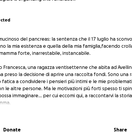
ected
cinoso del pancreas: la sentenza che il 17 luglio ha sconv
eno la mia esistenza e quella della mia famiglia,facendo crolla
mamma forte, inarrestabile, instancabile.
ono Francesca, una ragazza ventisettenne che abita ad Avelli
ha preso la decisione di aprire una raccolta fondi. Sono una
o fatica a condividere i pensieri più intimi e le mie problema
con le altre persone. Ma le motivazioni più forti spesso ti s
 possa immaginare... per cui eccomi qui, a raccontarvi la storia
amma.
persona molto sensibile ed empatica, ma allo stesso temp
 orientata alla soluzione dei problemi.
ista e si preoccupa del benessere degli altri molto più che 
Donate
Share
ha sottovalutato sintomi che, nell'ultimo periodo, avvertiv