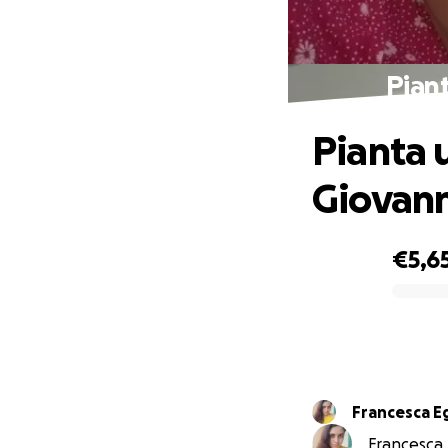
Pian
Pianta 
Giovan
€5,6
0% complete
Francesca E
Francesca E