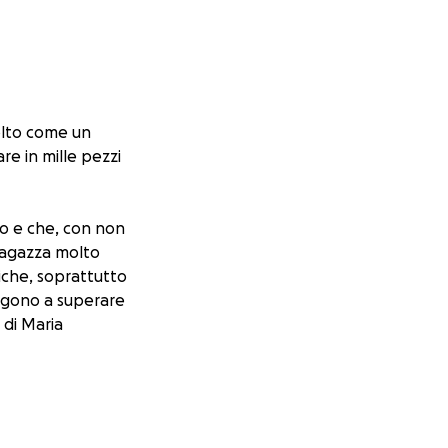
olto come un
re in mille pezzi
no e che, con non
 ragazza molto
tiche, soprattutto
pingono a superare
 di Maria
o incredibilmente
del proprio e forse
a con maggiore