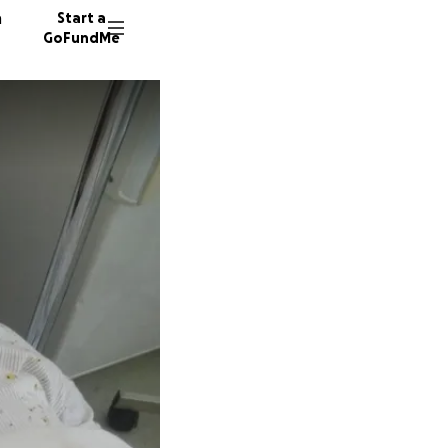
n
Start a
GoFundMe