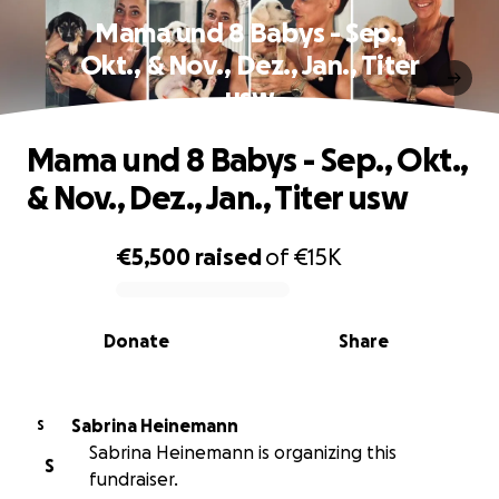
Mama und 8 Babys - Sep.,
Okt., & Nov., Dez., Jan., Titer
usw
Mama und 8 Babys - Sep., Okt.,
& Nov., Dez., Jan., Titer usw
€5,500
raised
of
€15K
0% complete
Donate
Share
Sabrina Heinemann
S
Sabrina Heinemann is organizing this
S
fundraiser.