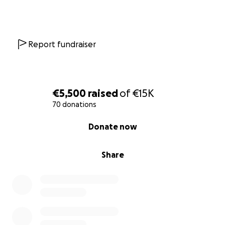
Kastration, Pässe und Flug). Leider sind auch beim
Tierarzt noch viele Kosten offen. Mit der Reserve in
dem Pool hier sollen auch schon die Flugkosten
gesammelt werden. Die sind ein weiterer wichtiger
Report fundraiser
Punkt, denn sie nehmen mir am Ende die Kosten der
noch offenen Rechnungen an! Ich möchte die
anfallenden Kosten gerne so transparent wie
möglich für euch im Überblick halten. Die Bluttests
€5,500
raised
of
€15K
wurden schon gemacht, aber selbst hier fehlt noch
70 donations
Geld! Ich freue mich über eure Unterstützung, damit
0% complete
Donate now
wir 9 Seelen die Chance auf ein neues Leben geben
können ❤️
Share
ERGÄNZUNG - 01.11.25
Pool wird hochgesetzt für Pension Dezember und
Januar sowieo Bluttests (die eigentlich sofort
bezahlt werden müssen, damit sich die Ausreise nicht
nach hinten schiebt und die Pension weiter bezahlt