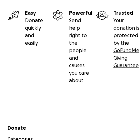
Easy
Powerful
Trusted
Donate
Send
Your
quickly
help
donation is
and
right to
protected
easily
the
by the
people
GoFundMe
and
Giving
causes
Guarantee
you care
about
Secondary menu
Donate
Categories