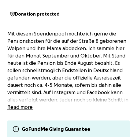
Donation protected
Mit diesem Spendenpool möchte ich gerne die
Pensionskosten für die auf der Straße 8 geborenen
Welpen und ihre Mama abdecken. Ich sammle hier
für den Monat September und Oktober. Mit Stand
heute ist die Pension bis Ende August bezahlt. Es
sollen schnellstmöglich Endstellen in Deutschland
gefunden werden, aber die offizielle Ausreisezeit
dauert noch ca. 4-5 Monate, sofern bis dahin alle
vermittelt sind. Auf Instagram und Facebook kann
alles verfolgt werden. Jeder noch so kleine Schritt in
dieser Angelegenheit. Dieser Spendenpool betrifft
Read more
ausschließlich die Pension. Die Tierarztkosten (pro
Hund ca. 950 Euro lasse ich weiter über Paypal und
die Bank laufen. In diesen Kosten ist alles abgedeckt
GoFundMe Giving Guarantee
(Impfungen, Chip, Kastration, Pässe und Flug). Ich