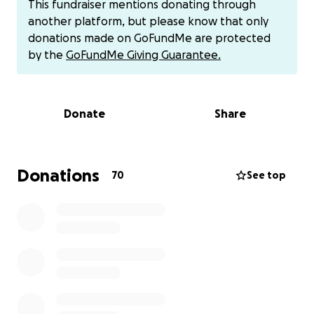
This fundraiser mentions donating through
möchte die anfallenden Kosten gerne so
another platform, but please know that only
transparent wie möglich für euch im überblick
donations made on GoFundMe are protected
halten. Ich freue mich über eure Unterstützung,
by the
GoFundMe Giving Guarantee.
damit wir 9 Seelen die Chance auf ein neues Leben
geben können ❤️
Donate
Share
ERGÄNZUNG UND ÄNDERUNG DER GESCHICHTE, DA
SICH DER NEUE MONEYPOOL NICHT ERSTELLEN
LÄSST:
Donations
70
See top
Mit diesem Spendenpool möchte ich gerne die
weiteren Pensionskosten für die auf der Straße 8
geborenen Welpen und ihre Mama abdecken. Ich
sammle hier für den Monat November, Dezember
und Januar (pro Monat 1.500 Euro). Mit Stand heute
ist die Pension nicht einmal bis Ende Oktober
bezahlt. Mein Zielbetrag ist höher, da noch weitere
offene Kosten für die Hunde gedeckt werden