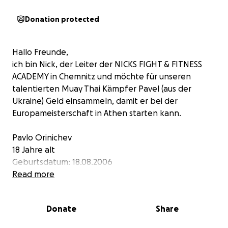
Donation protected
Hallo Freunde,
ich bin Nick, der Leiter der NICKS FIGHT & FITNESS
ACADEMY in Chemnitz und möchte für unseren
talentierten Muay Thai Kämpfer Pavel (aus der
Ukraine) Geld einsammeln, damit er bei der
Europameisterschaft in Athen starten kann.
Pavlo Orinichev
18 Jahre alt
Geburtsdatum: 18.08.2006
6 Kämpfe,davon 1 verloren
Read more
Gewicht 67
Donate
Share
Wir brauchen eigentlich ca. 2000€,
Verwendet wird das gesammelte Geld für den Flug