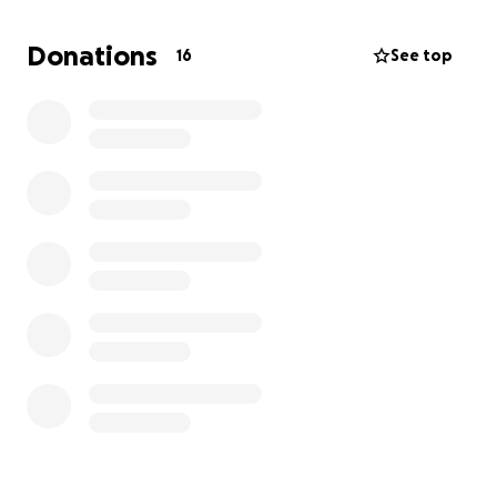
nach Athen, Hotelkosten und natürlich Verpflegung
für den Kämpfer und seinen Trainer dazu.
Donations
16
See top
Die Europmeisterschaft wird vom 17. bis 24.
November in Athen ausgetragen.
Pavel ist 18 Jahre alt und erkämpfte sich schon
dieses Jahr den Muay Thai Titel bei Storm FC bis 70
kg.
Bitte unterstützt uns dabei, diesen talentierten
Sportler und auch den Kampfsport zu fördern!
Mehr Infos über uns findet ihr unter
www.nicks-fight-fitness.de