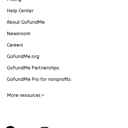
Help Center
About GoFundMe
Newsroom
Careers
GoFundMe.org
GoFundMe Partnerships
GoFundMe Pro for nonprofits
More resources