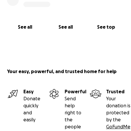
See all
See all
See top
Your easy, powerful, and trusted home for help
Easy
Powerful
Trusted
Donate
Send
Your
quickly
help
donation is
and
right to
protected
easily
the
by the
people
GoFundMe