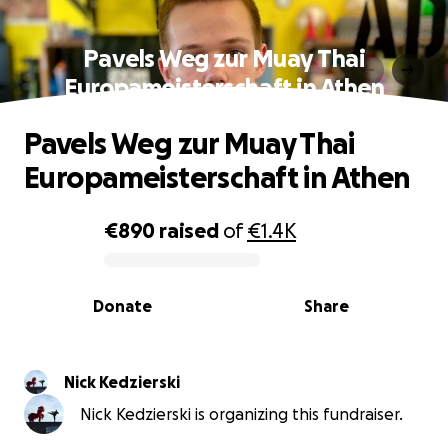
Pavels Weg zur Muay Thai
Europameisterschaft in Athen
Pavels Weg zur Muay Thai
Europameisterschaft in Athen
€890
raised
of
€1.4K
0% complete
Donate
Share
Nick Kedzierski
Nick Kedzierski is organizing this fundraiser.