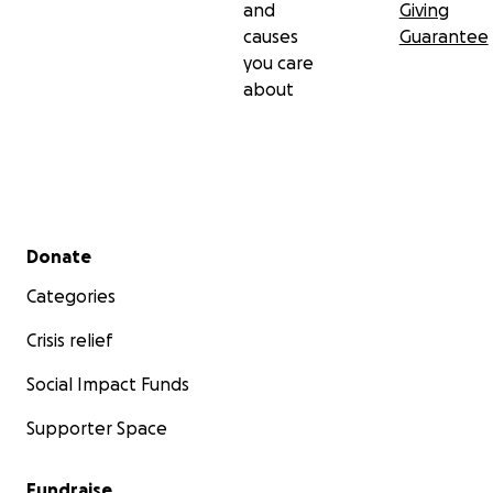
and
Giving
causes
Guarantee
you care
about
Secondary menu
Donate
Categories
Crisis relief
Social Impact Funds
Supporter Space
Fundraise