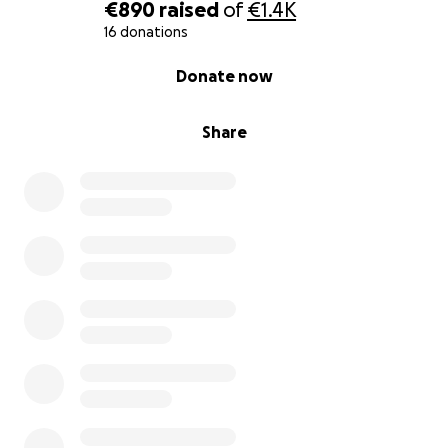
€890
raised
of
€1.4K
16 donations
0% complete
Donate now
Share