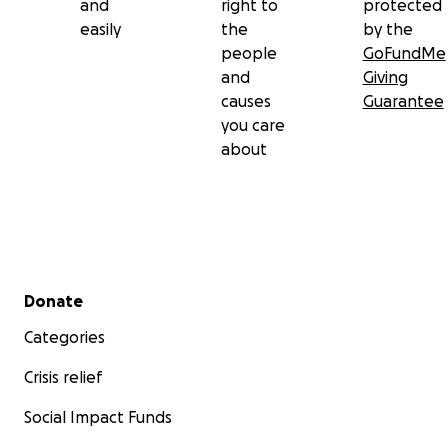
and
right to
protected
easily
the
by the
people
GoFundMe
and
Giving
causes
Guarantee
you care
about
Secondary menu
Donate
Categories
Crisis relief
Social Impact Funds