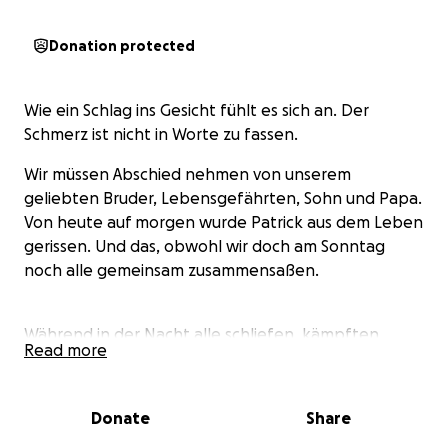
Donation protected
Wie ein Schlag ins Gesicht fühlt es sich an. Der
Schmerz ist nicht in Worte zu fassen.
Wir müssen Abschied nehmen von unserem
geliebten Bruder, Lebensgefährten, Sohn und Papa.
Von heute auf morgen wurde Patrick aus dem Leben
gerissen. Und das, obwohl wir doch am Sonntag
noch alle gemeinsam zusammensaßen.
Während in der Nacht alle schliefen, kämpften
Read more
unsere Schwägerin und das Rettungsteam um
Patricks Leben. Noch kurz zuvor hatte er neben
seiner erst einjährigen Tochter geschlafen, seinem
Donate
Share
Ein und Alles. Nun muss sie ohne die starken,