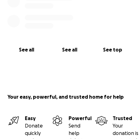
See all
See all
See top
Your easy, powerful, and trusted home for help
Easy
Powerful
Trusted
Donate
Send
Your
quickly
help
donation is