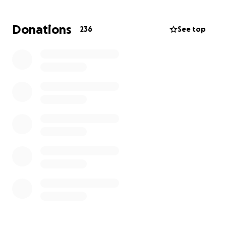
schützenden Hände ihres Papas aufwachsen.
Donations
236
See top
Neben ihr bleiben drei weitere wundervolle Kinder
zurück, die Patrick durch Dana kennengelernt und
lieben gelernt haben.
Wir als Familie möchten Patrick würdevoll die letzte
Ehre erweisen, mit einer Abschiedsstätte, die seiner
kleinen Tochter später einmal Trost spenden kann.
Ein Ort, an dem sie ihrem Papa nahe sein kann, ihm
die bunten „Tut Tut“-Flitzer zeigt und an den sie sich
immer wieder zurückziehen kann, wenn sie ihn
vermisst. Sie hat doch gerade erst das Laufen
gelernt.
Zudem möchten wir unsere liebe Dana
unterstützen, die nun inmitten ihrer Trauer, den