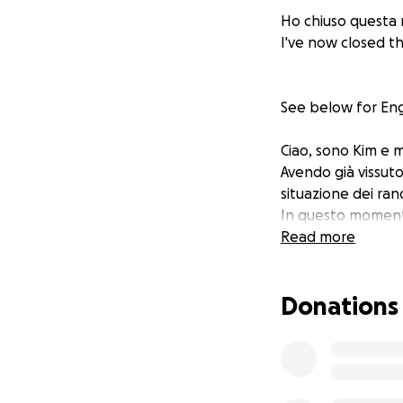
Ho chiuso questa r
I've now closed th
See below for Engl
Ciao, sono Kim e m
Avendo già vissut
situazione dei rand
In questo momento 
dall'Inghilterra - 
Read more
abbiamo trovati qu
possiamo accoglie
Donations
mangiare ogni gior
facciamo davvero f
soprattutto soldi,
senz'altro, quindi
anche per le vacci