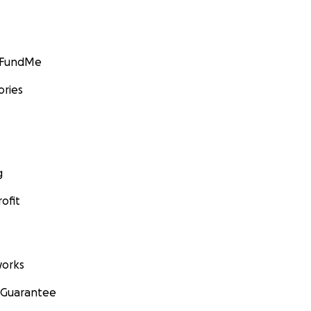
GoFundMe
ories
g
ofit
orks
 Guarantee