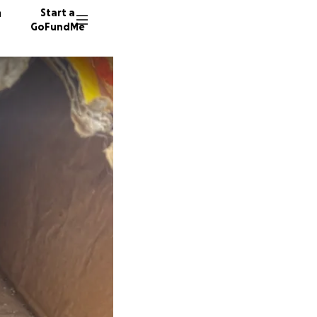
n
Start a
GoFundMe