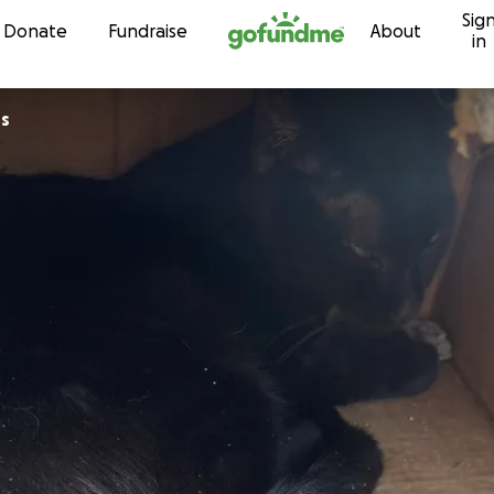
Sig
Skip to content
Donate
Fundraise
About
in
rs