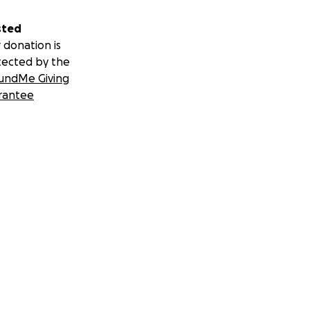
sted
 donation is
tected by the
undMe Giving
rantee