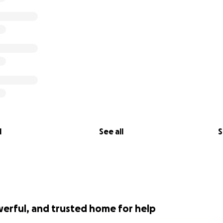
l
See all
S
werful, and trusted home for help