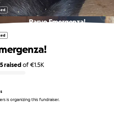
sed
Parvo Emergenza!
sed
Emergenza!
85
raised
of
€1.5K
rs
rs is organizing this fundraiser.