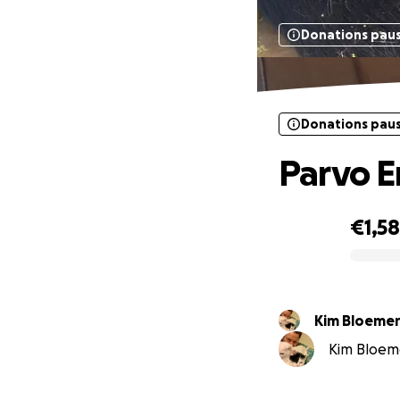
Donations pau
Donations pau
Parvo 
€1,5
0% complete
Kim Bloeme
Kim Bloeme