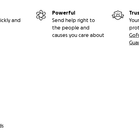
Powerful
Tru
ickly and
Send help right to
Your
the people and
pro
causes you care about
GoF
Gua
ds