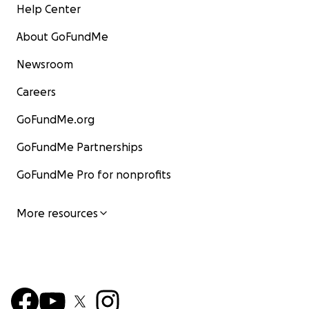
Help Center
About GoFundMe
Newsroom
Careers
GoFundMe.org
GoFundMe Partnerships
GoFundMe Pro for nonprofits
More resources