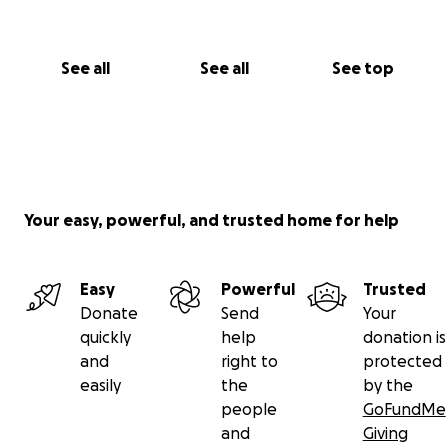
See all
See all
See top
Your easy, powerful, and trusted home for help
Easy
Powerful
Trusted
Donate
Send
Your
quickly
help
donation is
and
right to
protected
easily
the
by the
people
GoFundMe
and
Giving