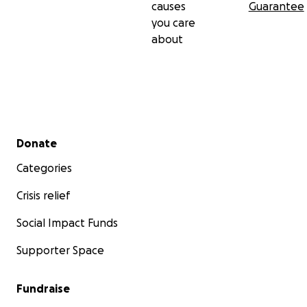
causes
Guarantee
you care
about
Secondary menu
Donate
Categories
Crisis relief
Social Impact Funds
Supporter Space
Fundraise