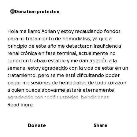
Donation protected
Hola me llamo Adrian y estoy recaudando fondos
para mi tratamiento de hemodialisis, ya que a
principio de este año me detectaron insuficiencia
renal crónica en fase terminal, actualmente no
tengo un trabajo estable y me dan 3 sesión a la
semana, estoy agradecido con la vida de estar en un
tratamiento, pero se me está dificultando poder
pagar mis sesiones de hemodialisis de todo corazón
a quien pueda apoyarme estaré eternamente
agradecido con tod@s ustedes, bendiciones
Cada sesión de hemodialisis tiene un costo de 2500
Read more
pesos, con tu ayuda me apoyaras un 2 o 3 meses
para poder sobrellevar y cubrir mis gastos de
Donate
Share
hemodialisis.