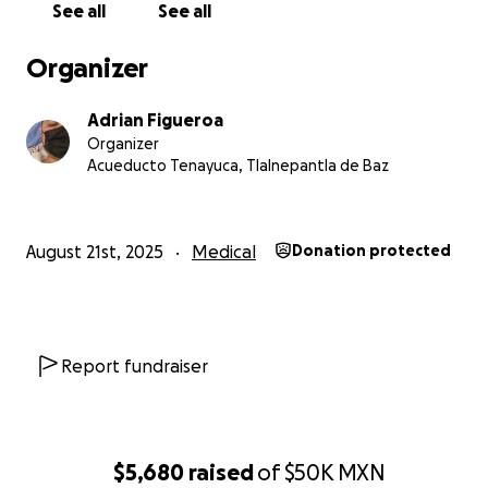
See all
See all
Organizer
Adrian Figueroa
Organizer
Acueducto Tenayuca, Tlalnepantla de Baz
August 21st, 2025
Medical
Donation protected
Report fundraiser
$5,680
raised
of
$50K
MXN