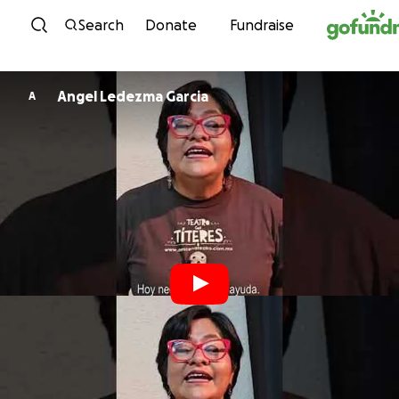
Skip to content
Search
Donate
Fundraise
Angel Ledezma Garcia
A