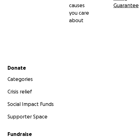
causes
Guarantee
you care
about
Secondary menu
Donate
Categories
Crisis relief
Social Impact Funds
Supporter Space
Fundraise