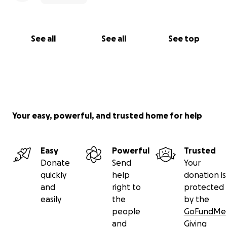
El arte no puede parar. Los títeres y el teatro
seguirán vivos. ¡Exigimos justicia y construimos
esperanza!
See all
See all
See top
Datos legales
4. Denuncia presentada: No. 567567
5. Expediente: DL/FEIDAI/CENTRO/09537/2025
Your easy, powerful, and trusted home for help
Easy
Powerful
Trusted
Donate
Send
Your
quickly
help
donation is
and
right to
protected
easily
the
by the
people
GoFundMe
and
Giving