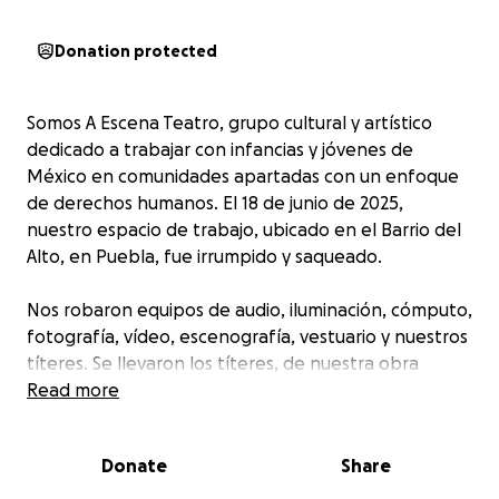
Donation protected
Somos A Escena Teatro, grupo cultural y artístico
dedicado a trabajar con infancias y jóvenes de
México en comunidades apartadas con un enfoque
de derechos humanos. El 18 de junio de 2025,
nuestro espacio de trabajo, ubicado en el Barrio del
Alto, en Puebla, fue irrumpido y saqueado.
Nos robaron equipos de audio, iluminación, cómputo,
fotografía, vídeo, escenografía, vestuario y nuestros
títeres. Se llevaron los títeres, de nuestra obra
"¿Para qué volar?".
Read more
Todo lo sustraído es resultado del trabajo de casi
Donate
Share
tres décadas. Trabajo que realizamos con profundo
amor, convicción y esperanza por habitar un mundo