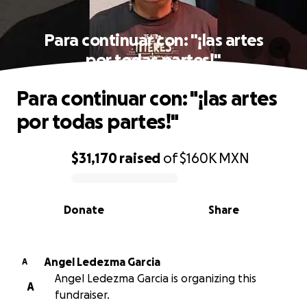
Para continuar con: "¡las artes
por todas partes!"
Para continuar con: "¡las artes
por todas partes!"
$31,170
raised
of
$160K
MXN
0% complete
Donate
Share
Angel Ledezma Garcia
A
Angel Ledezma Garcia is organizing this
A
fundraiser.