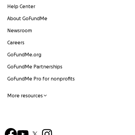
Help Center
About GoFundMe
Newsroom
Careers
GoFundMe.org
GoFundMe Partnerships
GoFundMe Pro for nonprofits
More resources