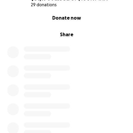
¿Quiénes somos?
29 donations
Somos A Escena Teatro, grupo cultural y artístico
0% complete
Donate now
dedicado a trabajar con infancias y jóvenes de
México en comunidades apartadas con un enfoque
de derechos humanos
Share
Tenemos casi tres décadas de trayectoria
ininterrumpida en el arte comunitario y el teatro con
títeres. Hemos trabajado en Puebla y el resto del
pais con funciones, talleres, campañas educativas y
procesos artísticos que ponen la palabra, la
dignidad, el amor, la diversidad y la imaginación en el
centro.
Súmate
Dona
Comparte esta campaña en tus redes
Escríbenos si quieres hacer una función, taller o
acción solidaria