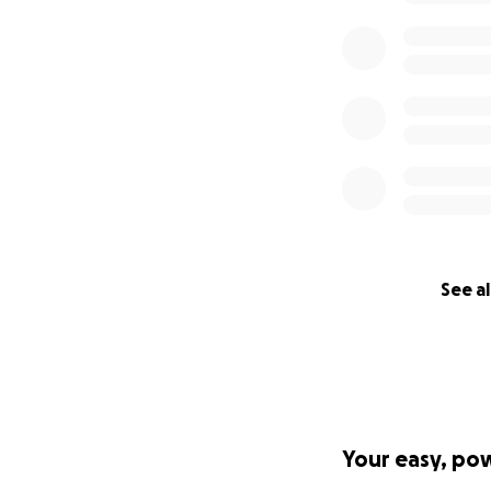
verhaal van Padd
met interviews m
depressie. We wi
mensen uit die l
Zo hopen we dat 
aan mensen die hie
eenmalig veel aan
zijn. Dit betekent
halen uit deze film
See al
De documentaire w
screenings bij fi
Mochten we meer g
bezig zijn met he
van de Vrije Unive
Your easy, po