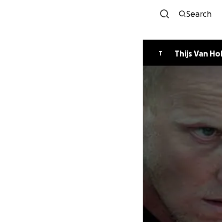
Search
Thijs Van Ho
T