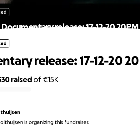
sed
Documentary release: 17-12-20 20PM
sed
tary release: 17-12-20 2
530
raised
of
€15K
lthuijsen
olthuijsen is organizing this fundraiser.