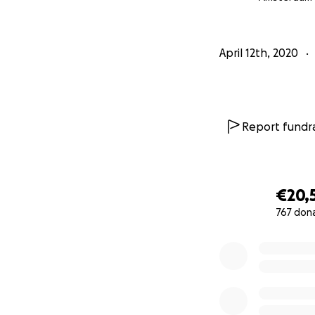
Waar wordt het g
April 12th, 2020
Al het geld wordt
geregistreerd bij
de Nederlandse jur
Report fundra
We gaan een docu
geld wordt onder 
inhuren van profes
en andere begelei
€20,
Met de document
767 don
0% complete
1.) Het inzichtel
2.) Hoop kunnen 
depressie te ka
We willen uiteind