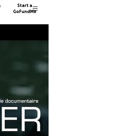
n
Start a
GoFundMe
E
D
B
767 don