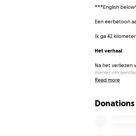
***English below
Een eerbetoon aa
Ik ga 42 kilomete
Het verhaal
Na het verliezen 
manier om aandach
het vreselijk was
Read more
man om te vertell
Donations
Deze gebeurtenis z
dat er zo weinig 
Om 2.5 jaar later 
starten. Afgelope
Depression ontst