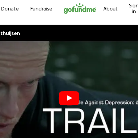
Sig
Skip to content
Donate
Fundraise
About
in
lthuijsen