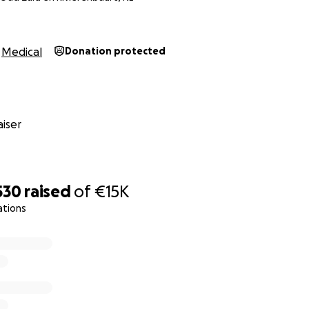
eld voor gebruikt?
Medical
Donation protected
 direct gestort op de rekening van Stichting Paddle Against
 de KvK onder nummer 77668170. Het geld dat wordt opgeha
isdictie tav stichtingen en is hiermee veiliggesteld.
iser
mentaire maken waar we minimaal 10.000 euro voor begro
andere gebruikt voor het huren van materiaal, transportk
sionals (denk aan hulp met het script, licht & geluid, nabe
ding).
530
raised
of
€15K
aire hopen we twee doelen te bereiken:
ations
ijker maken van deze mentale aandoening.
geven aan mensen die hier op wat voor een manier dan o
mpen hebben.
elijk een documentaire van rond de 50 minuten produceren