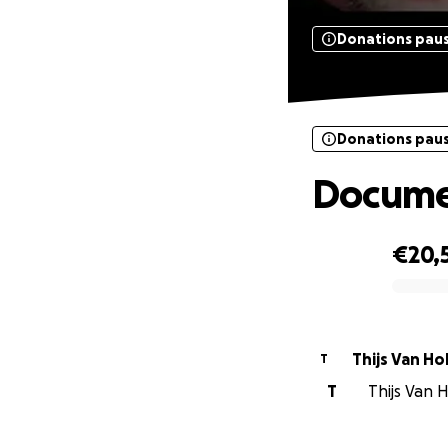
Donations pau
Donations pau
Documen
€20,
0% complete
Thijs Van Ho
T
T
Thijs Van H